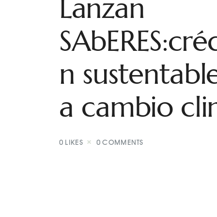
Lanzan
SAbERES:créd
n sustentabl
a cambio cli
0
LIKES
0
COMMENTS