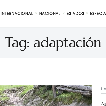
Internacional
Nacional
INTERNACIONAL
NACIONAL
ESTADOS
ESPECI
Estados
Especial
Opinión
Tag: adaptación
Contacto
T
Ag