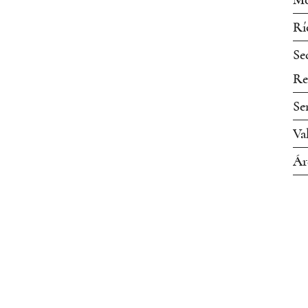
Mo
Rí
Se
Re
Se
Va
Ár