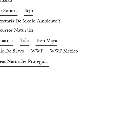
narca
o Sonora
Scjn
cretaría De Medio Ambiente Y
cursos Naturales
marnat
Tala
Tren Maya
lle De Bravo
WWF
WWF México
eas Naturales Protegidas