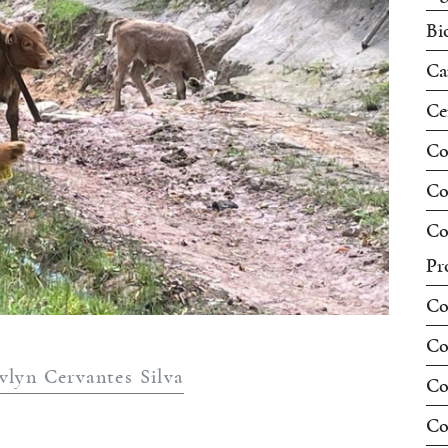
Bi
Ca
Ce
Co
Co
Co
Pr
Co
Co
vlyn Cervantes Silva
Co
Co