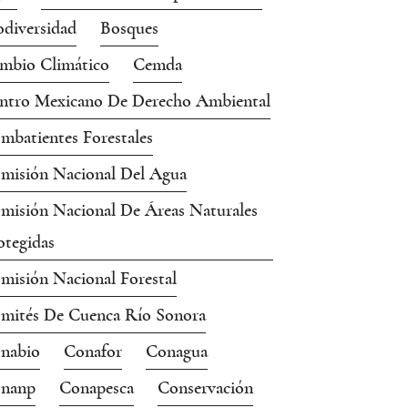
odiversidad
Bosques
mbio Climático
Cemda
ntro Mexicano De Derecho Ambiental
mbatientes Forestales
misión Nacional Del Agua
misión Nacional De Áreas Naturales
otegidas
misión Nacional Forestal
mités De Cuenca Río Sonora
nabio
Conafor
Conagua
nanp
Conapesca
Conservación