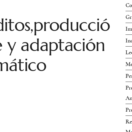
Co
itos,producció
Gr
Im
e y adaptación
In
Le
mático
Me
Pe
Pr
Am
Pr
Re