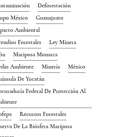
ntaminación
Deforestación
upo México
Guanajuato
pacto Ambiental
cendios Forestales
Ley Minera
ón
Mariposa Monarca
dio Ambiente
Minería
México
nínsula De Yucatán
ocuraduría Federal De Protección Al
biente
ofepa
Recursos Forestales
serva De La Biósfera Mariposa