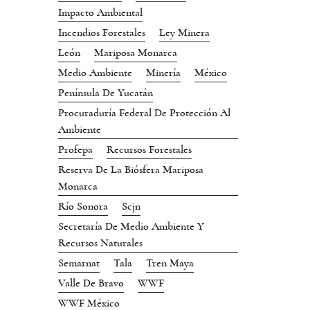
Impacto Ambiental
Incendios Forestales
Ley Minera
León
Mariposa Monarca
Medio Ambiente
Minería
México
Península De Yucatán
Procuraduría Federal De Protección Al
Ambiente
Profepa
Recursos Forestales
Reserva De La Biósfera Mariposa
Monarca
Río Sonora
Scjn
Secretaría De Medio Ambiente Y
Recursos Naturales
Semarnat
Tala
Tren Maya
Valle De Bravo
WWF
WWF México