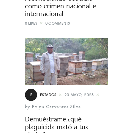
como crimen nacional e
internacional
0
LIKES
0
COMMENTS
E
ESTADOS
20 MAYO, 2025
by Evlyn Cervantes Silva
Demuéstrame,¿qué
plaguicida mató a tus