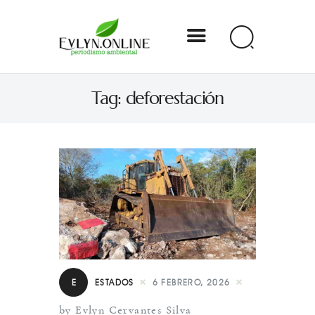
Evlyn Online
Tag: deforestación
Periodismo para autogobernarse
Internacional
Nacional
Estados
Especial
Opinión
E
ESTADOS
6 FEBRERO, 2026
Contacto
by Evlyn Cervantes Silva