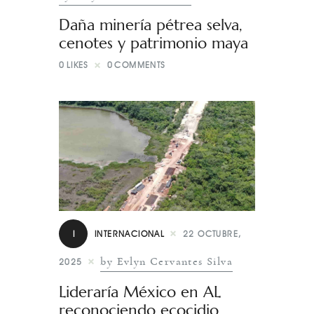
Daña minería pétrea selva,
cenotes y patrimonio maya
0
LIKES
0
COMMENTS
I
INTERNACIONAL
22 OCTUBRE,
by Evlyn Cervantes Silva
2025
Lideraría México en AL
reconociendo ecocidio