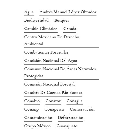
Agua
Andrés Manuel López Obrador
Biodiversidad
Bosques
Cambio Climático
Cemda
Centro Mexicano De Derecho
Ambiental
Combatientes Forestales
Comisión Nacional Del Agua
Comisión Nacional De Áreas Naturales
Protegidas
Comisión Nacional Forestal
Comités De Cuenca Río Sonora
Conabio
Conafor
Conagua
Conanp
Conapesca
Conservación
Contaminación
Deforestación
Grupo México
Guanajuato