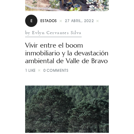
E
ESTADOS
27 ABRIL, 2022
by Evlyn Cervantes Silva
Vivir entre el boom
inmobiliario y la devastación
ambiental de Valle de Bravo
1
LIKE
0
COMMENTS