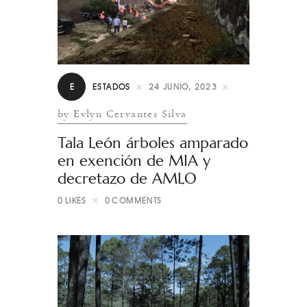
E
ESTADOS
24 JUNIO, 2023
by Evlyn Cervantes Silva
Tala León árboles amparado
en exención de MIA y
decretazo de AMLO
0
LIKES
0
COMMENTS