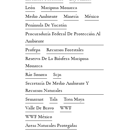
León
Mariposa Monarca
Medio Ambiente
Minería
México
Península De Yucatán
Procuraduría Federal De Protección Al
Ambiente
Profepa
Recursos Forestales
Reserva De La Biósfera Mariposa
Monarca
Río Sonora
Scjn
Secretaría De Medio Ambiente Y
Recursos Naturales
Semarnat
Tala
Tren Maya
Valle De Bravo
WWF
WWF México
Áreas Naturales Protegidas