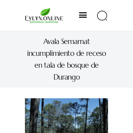
Evlyn Online
Avala Semarnat
Periodismo para autogobernarse
incumplimiento de receso
Internacional
en tala de bosque de
Nacional
Durango
Estados
Especial
Opinión
Contacto