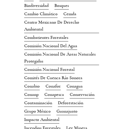
Biodiversidad
Bosques
Cambio Climático
Cemda
Centro Mexicano De Derecho
Ambiental
Combatientes Forestales
Comisión Nacional Del Agua
Comisión Nacional De Áreas Naturales
Protegidas
Comisión Nacional Forestal
Comités De Cuenca Río Sonora
Conabio
Conafor
Conagua
Conanp
Conapesca
Conservación
Contaminación
Deforestación
Grupo México
Guanajuato
Impacto Ambiental
Incendios Forestales
Ley Minera