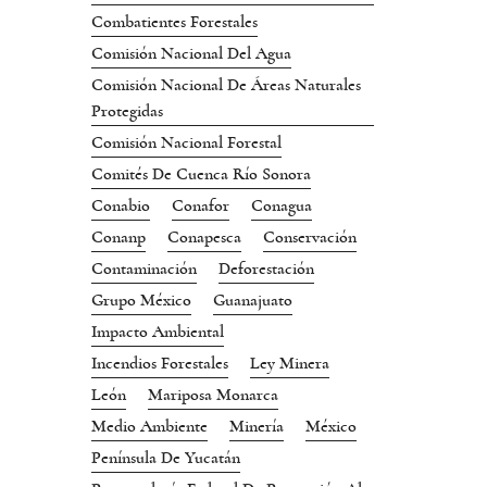
Combatientes Forestales
Comisión Nacional Del Agua
Comisión Nacional De Áreas Naturales
Protegidas
Comisión Nacional Forestal
Comités De Cuenca Río Sonora
Conabio
Conafor
Conagua
Conanp
Conapesca
Conservación
Contaminación
Deforestación
Grupo México
Guanajuato
Impacto Ambiental
Incendios Forestales
Ley Minera
León
Mariposa Monarca
Medio Ambiente
Minería
México
Península De Yucatán