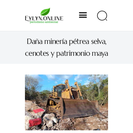
Evlyn Online
Daña minería pétrea selva,
Periodismo para autogobernarse
cenotes y patrimonio maya
Internacional
Nacional
Estados
Especial
Opinión
Contacto