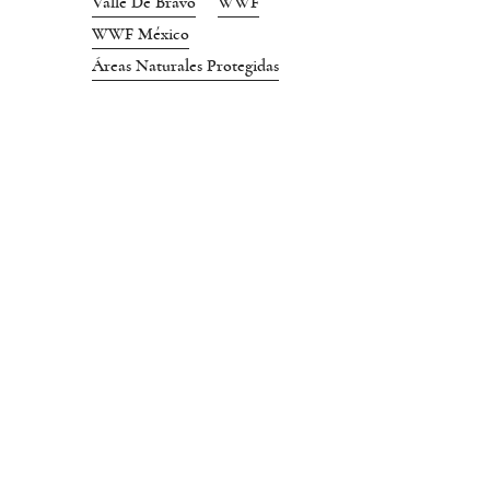
Valle De Bravo
WWF
WWF México
Áreas Naturales Protegidas