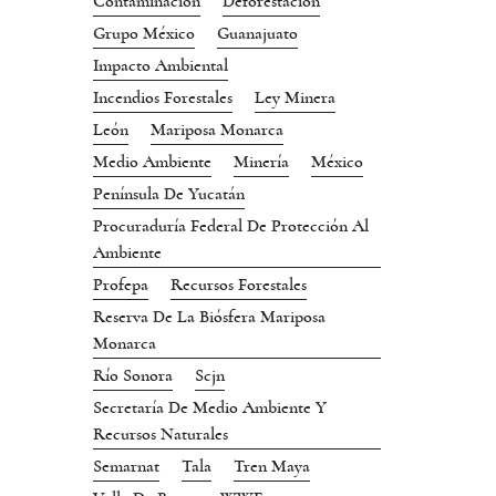
Contaminación
Deforestación
Grupo México
Guanajuato
Impacto Ambiental
Incendios Forestales
Ley Minera
León
Mariposa Monarca
Medio Ambiente
Minería
México
Península De Yucatán
Procuraduría Federal De Protección Al
Ambiente
Profepa
Recursos Forestales
Reserva De La Biósfera Mariposa
Monarca
Río Sonora
Scjn
Secretaría De Medio Ambiente Y
Recursos Naturales
Semarnat
Tala
Tren Maya