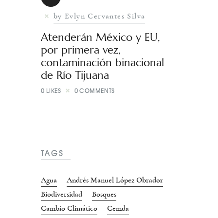
by Evlyn Cervantes Silva
Atenderán México y EU,
por primera vez,
contaminación binacional
de Río Tijuana
0
LIKES
0
COMMENTS
TAGS
Agua
Andrés Manuel López Obrador
Biodiversidad
Bosques
Cambio Climático
Cemda