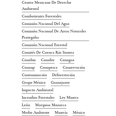
Centro Mexicano De Derecho
Ambiental
Combatientes Forestales
Comisión Nacional Del Agua
Comisión Nacional De Áreas Naturales
Protegidas
Comisión Nacional Forestal
Comités De Cuenca Río Sonora
Conabio
Conafor
Conagua
Conanp
Conapesca
Conservación
Contaminación
Deforestación
Grupo México
Guanajuato
Impacto Ambiental
Incendios Forestales
Ley Minera
León
Mariposa Monarca
Medio Ambiente
Minería
México