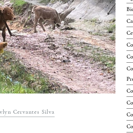
Bi
Ca
Ce
Co
Co
Co
Pr
Co
Co
vlyn Cervantes Silva
Co
Co