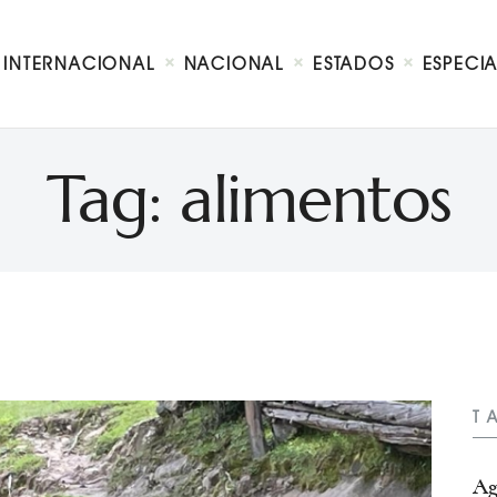
Internacional
Nacional
INTERNACIONAL
NACIONAL
ESTADOS
ESPECI
Estados
Especial
Opinión
Tag: alimentos
Contacto
T
Ag