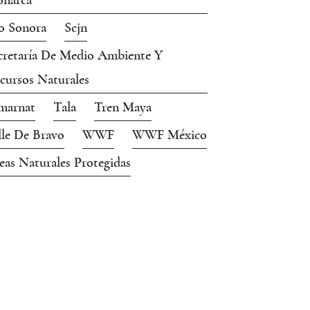
narca
o Sonora
Scjn
cretaría De Medio Ambiente Y
cursos Naturales
marnat
Tala
Tren Maya
lle De Bravo
WWF
WWF México
eas Naturales Protegidas