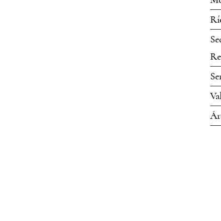
Mo
Rí
Se
Re
Se
Va
Ár