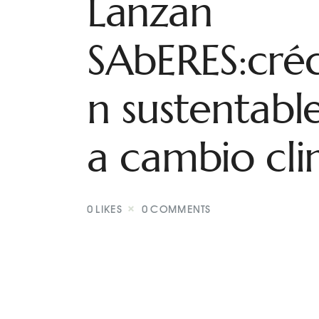
Lanzan
SAbERES:créd
n sustentabl
a cambio cli
0
LIKES
0
COMMENTS