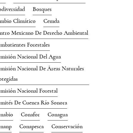
odiversidad
Bosques
mbio Climático
Cemda
ntro Mexicano De Derecho Ambiental
mbatientes Forestales
misión Nacional Del Agua
misión Nacional De Áreas Naturales
otegidas
misión Nacional Forestal
mités De Cuenca Río Sonora
nabio
Conafor
Conagua
nanp
Conapesca
Conservación