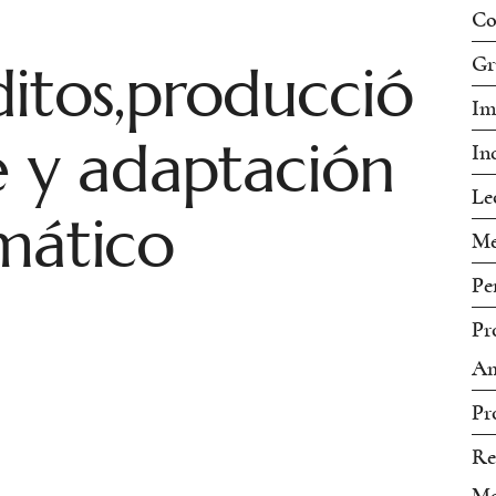
Co
itos,producció
Gr
Im
e y adaptación
In
Le
mático
Me
Pe
Pr
Am
Pr
Re