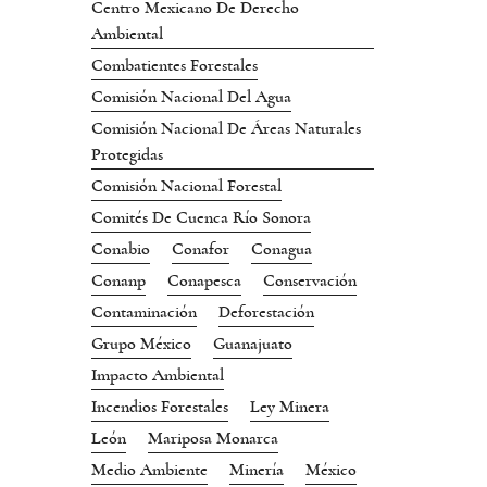
Centro Mexicano De Derecho
Ambiental
Combatientes Forestales
Comisión Nacional Del Agua
Comisión Nacional De Áreas Naturales
Protegidas
Comisión Nacional Forestal
Comités De Cuenca Río Sonora
Conabio
Conafor
Conagua
Conanp
Conapesca
Conservación
Contaminación
Deforestación
Grupo México
Guanajuato
Impacto Ambiental
Incendios Forestales
Ley Minera
León
Mariposa Monarca
Medio Ambiente
Minería
México