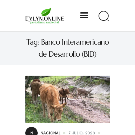
Evlyn Online
Tag: Banco Interamericano
Periodismo para autogobernarse
de Desarrollo (BID)
Internacional
Nacional
Estados
Especial
Opinión
Contacto
N
NACIONAL
7 JULIO, 2023