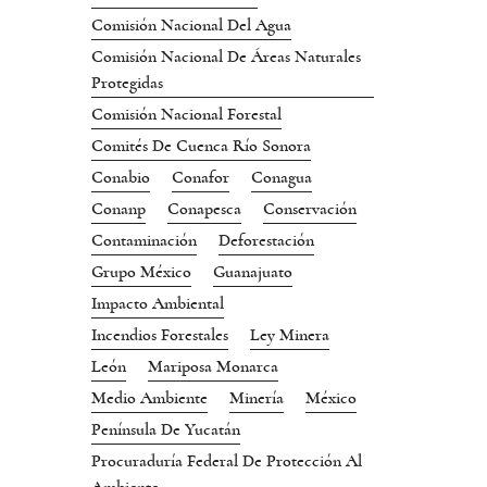
Comisión Nacional Del Agua
Comisión Nacional De Áreas Naturales
Protegidas
Comisión Nacional Forestal
Comités De Cuenca Río Sonora
Conabio
Conafor
Conagua
Conanp
Conapesca
Conservación
Contaminación
Deforestación
Grupo México
Guanajuato
Impacto Ambiental
Incendios Forestales
Ley Minera
León
Mariposa Monarca
Medio Ambiente
Minería
México
Península De Yucatán
Procuraduría Federal De Protección Al