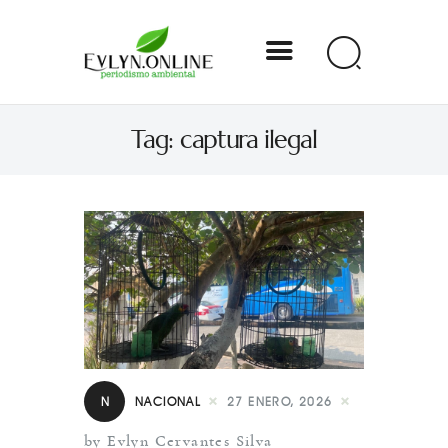
Evlyn Online
Tag: captura ilegal
Periodismo para autogobernarse
Internacional
Nacional
Estados
Especial
Opinión
N
NACIONAL
27 ENERO, 2026
Contacto
by Evlyn Cervantes Silva