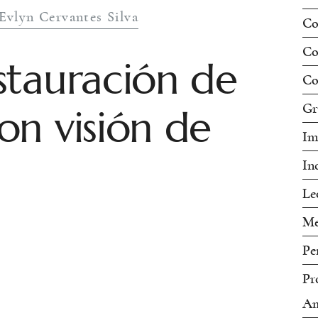
Evlyn Cervantes Silva
Co
Co
stauración de
Co
n visión de
Gr
Im
In
Le
Me
Pe
Pr
Am