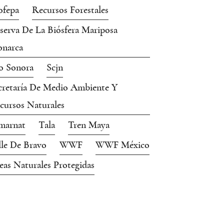
ofepa
Recursos Forestales
serva De La Biósfera Mariposa
narca
o Sonora
Scjn
cretaría De Medio Ambiente Y
cursos Naturales
marnat
Tala
Tren Maya
lle De Bravo
WWF
WWF México
eas Naturales Protegidas