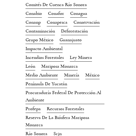
Comités De Cuenca Río Sonora
Conabio
Conafor
Conagua
Conanp
Conapesca
Conservación
Contaminación
Deforestación
Grupo México
Guanajuato
Impacto Ambiental
Incendios Forestales
Ley Minera
León
Mariposa Monarca
Medio Ambiente
Minería
México
Península De Yucatán
Procuraduría Federal De Protección Al
Ambiente
Profepa
Recursos Forestales
Reserva De La Biósfera Mariposa
Monarca
Río Sonora
Scjn