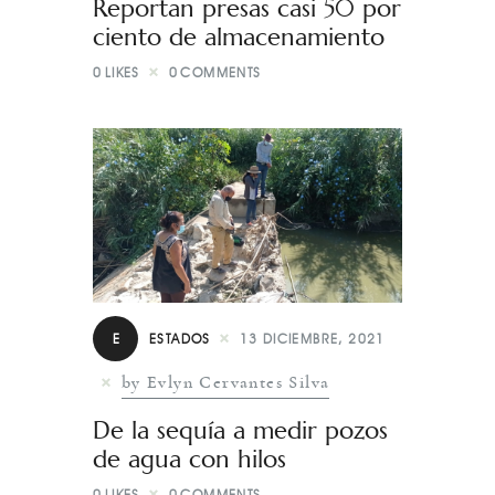
Reportan presas casi 50 por
ciento de almacenamiento
0
LIKES
0
COMMENTS
E
ESTADOS
13 DICIEMBRE, 2021
by Evlyn Cervantes Silva
De la sequía a medir pozos
de agua con hilos
0
LIKES
0
COMMENTS