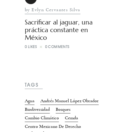
by Evlyn Cervantes Silva
Sacrificar al jaguar, una
práctica constante en
México
0
LIKES
0
COMMENTS
TAGS
Agua
Andrés Manuel López Obrador
Biodiversidad
Bosques
Cambio Climático
Cemda
Centro Mexicano De Derecho