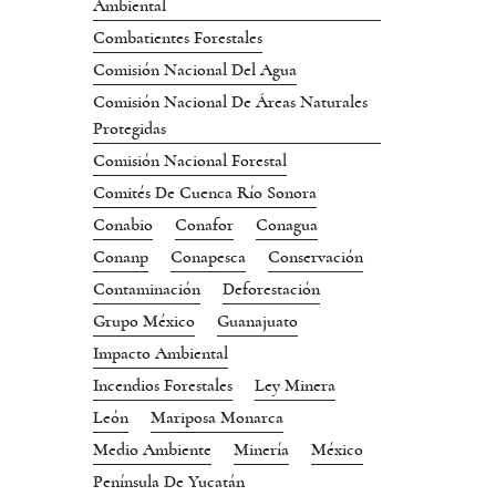
Ambiental
Combatientes Forestales
Comisión Nacional Del Agua
Comisión Nacional De Áreas Naturales
Protegidas
Comisión Nacional Forestal
Comités De Cuenca Río Sonora
Conabio
Conafor
Conagua
Conanp
Conapesca
Conservación
Contaminación
Deforestación
Grupo México
Guanajuato
Impacto Ambiental
Incendios Forestales
Ley Minera
León
Mariposa Monarca
Medio Ambiente
Minería
México
Península De Yucatán