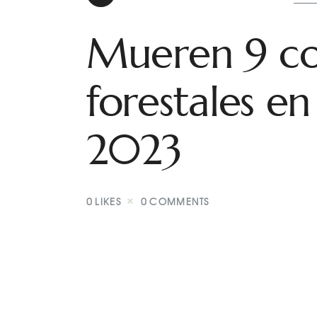
Mueren 9 co
forestales e
2023
0
LIKES
0
COMMENTS