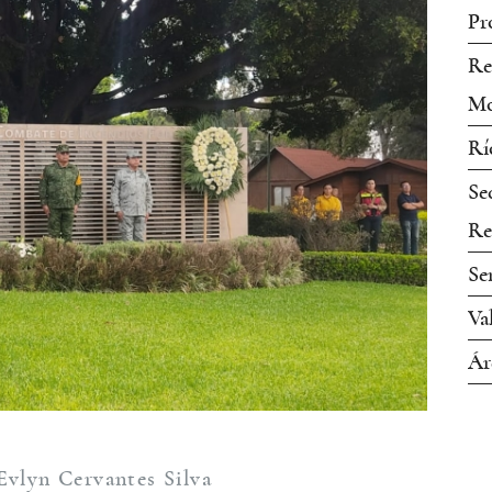
Pr
Re
Mo
Rí
Se
Re
Se
Va
Ár
Evlyn Cervantes Silva