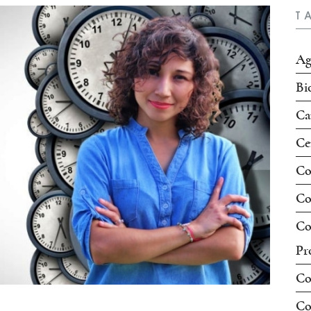
T
Ag
Bi
Ca
Ce
Co
Co
Co
Pr
Co
Co