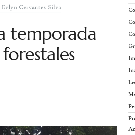
 Evlyn Cervantes Silva
Co
Co
 la temporada
Co
forestales
Gr
Im
In
Le
Me
Pe
Pr
Am