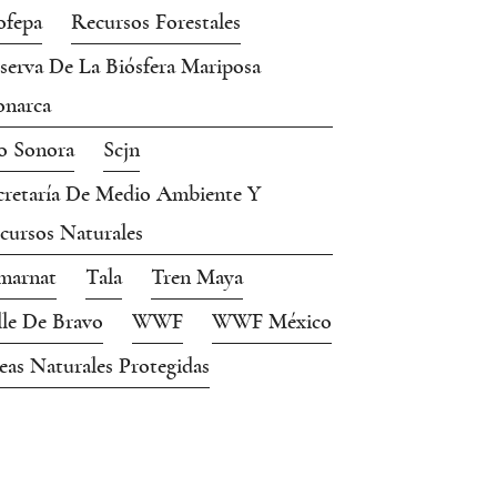
ofepa
Recursos Forestales
serva De La Biósfera Mariposa
narca
o Sonora
Scjn
cretaría De Medio Ambiente Y
cursos Naturales
marnat
Tala
Tren Maya
lle De Bravo
WWF
WWF México
eas Naturales Protegidas