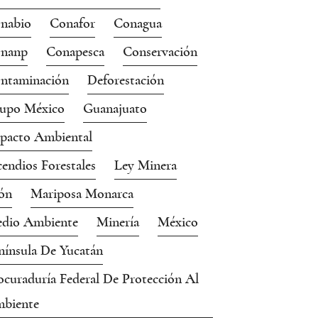
nabio
Conafor
Conagua
nanp
Conapesca
Conservación
ntaminación
Deforestación
upo México
Guanajuato
pacto Ambiental
cendios Forestales
Ley Minera
ón
Mariposa Monarca
dio Ambiente
Minería
México
nínsula De Yucatán
ocuraduría Federal De Protección Al
biente