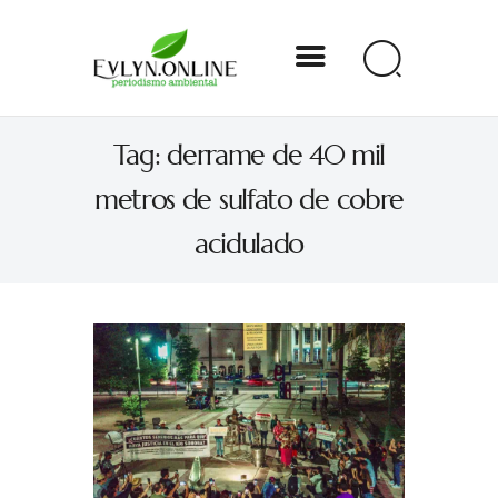
Evlyn Online
Tag: derrame de 40 mil
Periodismo para autogobernarse
metros de sulfato de cobre
Internacional
acidulado
Nacional
Estados
Especial
Opinión
Contacto