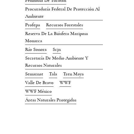
Península De Yucatán
Procuraduría Federal De Protección Al
Ambiente
Profepa
Recursos Forestales
Reserva De La Biósfera Mariposa
Monarca
Río Sonora
Scjn
Secretaría De Medio Ambiente Y
Recursos Naturales
Semarnat
Tala
Tren Maya
Valle De Bravo
WWF
WWF México
Áreas Naturales Protegidas