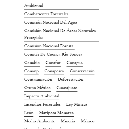
Ambiental
Combatientes Forestales
Comisión Nacional Del Agua
Comisión Nacional De Áreas Naturales
Protegidas
Comisión Nacional Forestal
Comités De Cuenca Río Sonora
Conabio
Conafor
Conagua
Conanp
Conapesca
Conservación
Contaminación
Deforestación
Grupo México
Guanajuato
Impacto Ambiental
Incendios Forestales
Ley Minera
León
Mariposa Monarca
Medio Ambiente
Minería
México