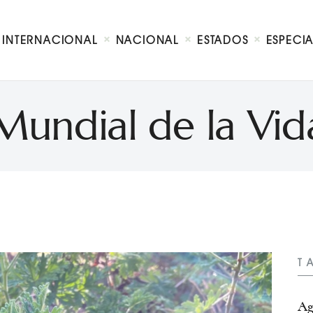
Internacional
Nacional
INTERNACIONAL
NACIONAL
ESTADOS
ESPECI
Estados
Especial
Opinión
Mundial de la Vida
Contacto
T
Ag