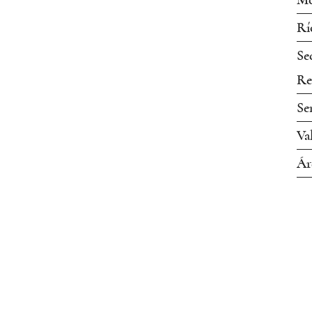
Mo
Rí
Se
Re
Se
Va
Ár