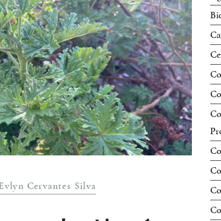
Bi
Ca
Ce
Co
Co
Co
Pr
Co
Co
Evlyn Cervantes Silva
Co
Co