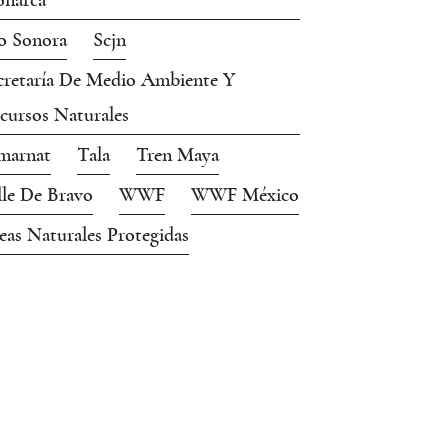
narca
o Sonora
Scjn
cretaría De Medio Ambiente Y
cursos Naturales
marnat
Tala
Tren Maya
lle De Bravo
WWF
WWF México
eas Naturales Protegidas