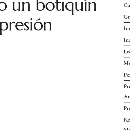
o un botiquín
Co
 presión
Gr
Im
In
Le
Me
Pe
Pr
Am
Pr
Re