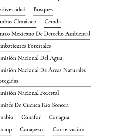
odiversidad
Bosques
mbio Climático
Cemda
ntro Mexicano De Derecho Ambiental
mbatientes Forestales
misión Nacional Del Agua
misión Nacional De Áreas Naturales
otegidas
misión Nacional Forestal
mités De Cuenca Río Sonora
nabio
Conafor
Conagua
nanp
Conapesca
Conservación