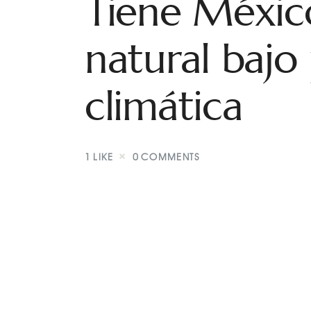
Tiene Méxic
natural bajo
climática
1
LIKE
0
COMMENTS