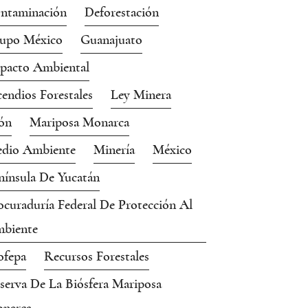
ntaminación
Deforestación
upo México
Guanajuato
pacto Ambiental
cendios Forestales
Ley Minera
ón
Mariposa Monarca
dio Ambiente
Minería
México
nínsula De Yucatán
ocuraduría Federal De Protección Al
biente
ofepa
Recursos Forestales
serva De La Biósfera Mariposa