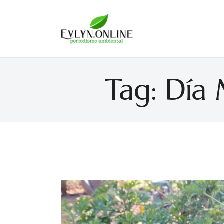
Evlyn Online
Periodismo para autogobernarse
Tag: Día 