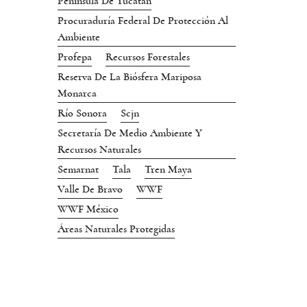
Península De Yucatán
Procuraduría Federal De Protección Al
Ambiente
Profepa
Recursos Forestales
Reserva De La Biósfera Mariposa
Monarca
Río Sonora
Scjn
Secretaría De Medio Ambiente Y
Recursos Naturales
Semarnat
Tala
Tren Maya
Valle De Bravo
WWF
WWF México
Áreas Naturales Protegidas