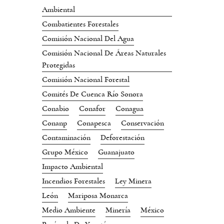
Ambiental
Combatientes Forestales
Comisión Nacional Del Agua
Comisión Nacional De Áreas Naturales
Protegidas
Comisión Nacional Forestal
Comités De Cuenca Río Sonora
Conabio
Conafor
Conagua
Conanp
Conapesca
Conservación
Contaminación
Deforestación
Grupo México
Guanajuato
Impacto Ambiental
Incendios Forestales
Ley Minera
León
Mariposa Monarca
Medio Ambiente
Minería
México