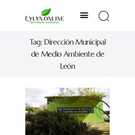
Evlyn Online
Tag: Dirección Municipal
Periodismo para autogobernarse
de Medio Ambiente de
Internacional
León
Nacional
Estados
Especial
Opinión
Contacto