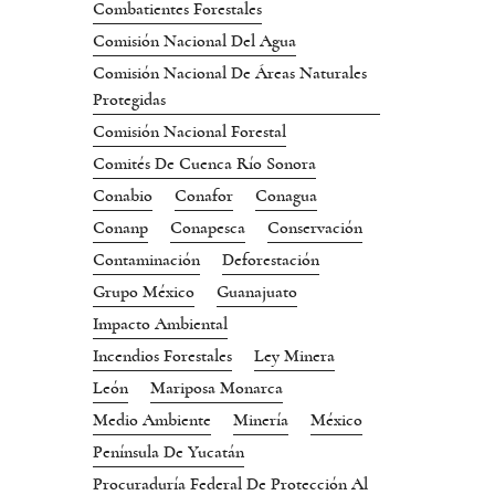
Combatientes Forestales
Comisión Nacional Del Agua
Comisión Nacional De Áreas Naturales
Protegidas
Comisión Nacional Forestal
Comités De Cuenca Río Sonora
Conabio
Conafor
Conagua
Conanp
Conapesca
Conservación
Contaminación
Deforestación
Grupo México
Guanajuato
Impacto Ambiental
Incendios Forestales
Ley Minera
León
Mariposa Monarca
Medio Ambiente
Minería
México
Península De Yucatán
Procuraduría Federal De Protección Al