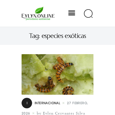
Evlyn Online
Tag: especies exóticas
Periodismo para autogobernarse
Internacional
Nacional
Estados
Especial
Opinión
I
INTERNACIONAL
27 FEBRERO,
Contacto
by Evlyn Cervantes Silva
2026