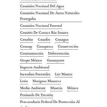
Comisión Nacional Del Agua
Comisión Nacional De Áreas Naturales
Protegidas
Comisión Nacional Forestal
Comités De Cuenca Río Sonora
Conabio
Conafor
Conagua
Conanp
Conapesca
Conservación
Contaminación
Deforestación
Grupo México
Guanajuato
Impacto Ambiental
Incendios Forestales
Ley Minera
León
Mariposa Monarca
Medio Ambiente
Minería
México
Península De Yucatán
Procuraduría Federal De Protección Al