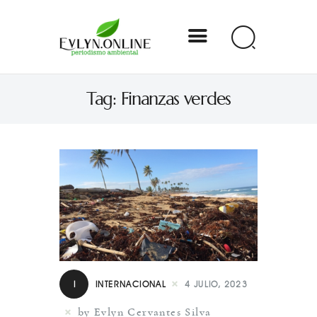
Evlyn Online
Tag: Finanzas verdes
Periodismo para autogobernarse
Internacional
Nacional
Estados
Especial
Opinión
I
INTERNACIONAL
4 JULIO, 2023
Contacto
by Evlyn Cervantes Silva