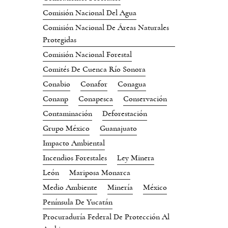
Comisión Nacional Del Agua
Comisión Nacional De Áreas Naturales
Protegidas
Comisión Nacional Forestal
Comités De Cuenca Río Sonora
Conabio
Conafor
Conagua
Conanp
Conapesca
Conservación
Contaminación
Deforestación
Grupo México
Guanajuato
Impacto Ambiental
Incendios Forestales
Ley Minera
León
Mariposa Monarca
Medio Ambiente
Minería
México
Península De Yucatán
Procuraduría Federal De Protección Al