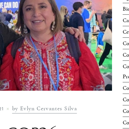
Bi
Ca
Ce
Co
Co
Co
Pr
Co
Co
by Evlyn Cervantes Silva
21
Co
Co