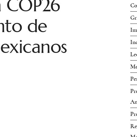
n COP26
Co
nto de
Gr
Im
exicanos
In
Le
Me
Pe
Pr
Am
Pr
Re