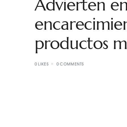
Advierten e
encarecimie
productos m
0
LIKES
0
COMMENTS