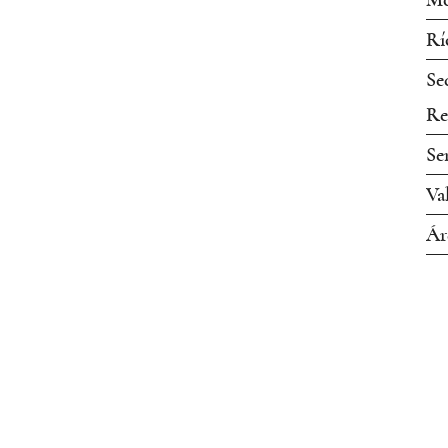
Mo
Rí
Se
Re
Se
Va
Ár