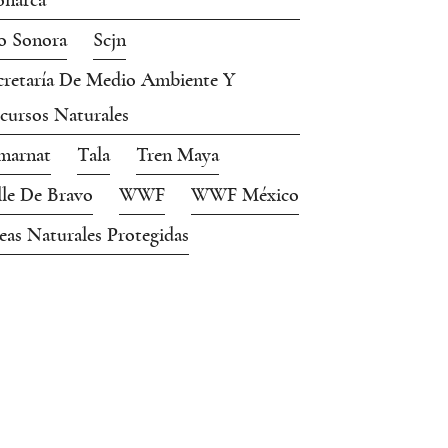
narca
o Sonora
Scjn
cretaría De Medio Ambiente Y
cursos Naturales
marnat
Tala
Tren Maya
lle De Bravo
WWF
WWF México
eas Naturales Protegidas