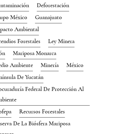
ntaminación
Deforestación
upo México
Guanajuato
pacto Ambiental
cendios Forestales
Ley Minera
ón
Mariposa Monarca
dio Ambiente
Minería
México
nínsula De Yucatán
ocuraduría Federal De Protección Al
biente
ofepa
Recursos Forestales
serva De La Biósfera Mariposa