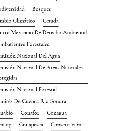
odiversidad
Bosques
mbio Climático
Cemda
ntro Mexicano De Derecho Ambiental
mbatientes Forestales
misión Nacional Del Agua
misión Nacional De Áreas Naturales
otegidas
misión Nacional Forestal
mités De Cuenca Río Sonora
nabio
Conafor
Conagua
nanp
Conapesca
Conservación