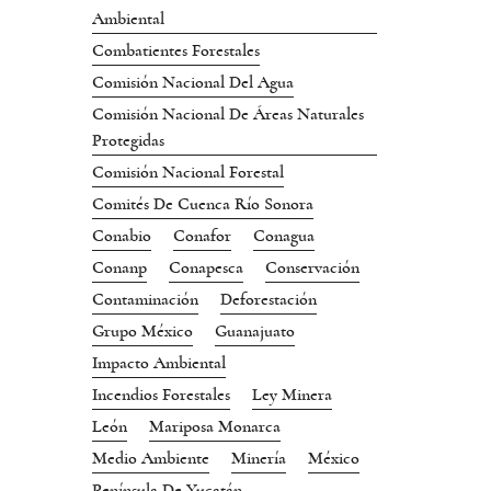
Ambiental
Combatientes Forestales
Comisión Nacional Del Agua
Comisión Nacional De Áreas Naturales
Protegidas
Comisión Nacional Forestal
Comités De Cuenca Río Sonora
Conabio
Conafor
Conagua
Conanp
Conapesca
Conservación
Contaminación
Deforestación
Grupo México
Guanajuato
Impacto Ambiental
Incendios Forestales
Ley Minera
León
Mariposa Monarca
Medio Ambiente
Minería
México
Península De Yucatán