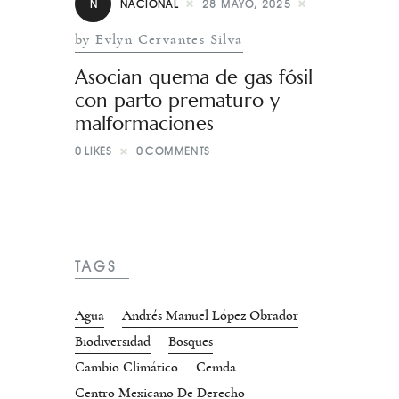
N
NACIONAL
28 MAYO, 2025
by Evlyn Cervantes Silva
Asocian quema de gas fósil
con parto prematuro y
malformaciones
0
LIKES
0
COMMENTS
TAGS
Agua
Andrés Manuel López Obrador
Biodiversidad
Bosques
Cambio Climático
Cemda
Centro Mexicano De Derecho