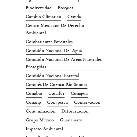
Biodiversidad
Bosques
Cambio Climático
Cemda
Centro Mexicano De Derecho
Ambiental
Combatientes Forestales
Comisión Nacional Del Agua
Comisión Nacional De Áreas Naturales
Protegidas
Comisión Nacional Forestal
Comités De Cuenca Río Sonora
Conabio
Conafor
Conagua
Conanp
Conapesca
Conservación
Contaminación
Deforestación
Grupo México
Guanajuato
Impacto Ambiental