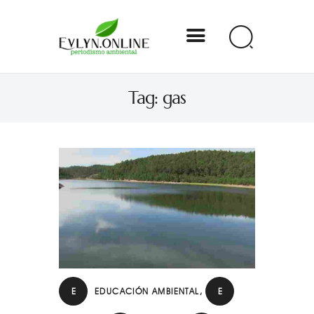
Evlyn Online
Tag: gas
Periodismo para autogobernarse
Internacional
Nacional
Estados
Especial
Opinión
E
EDUCACIÓN AMBIENTAL
,
E
Contacto