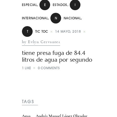
ESPECIAL
,
E
ESTADOS
,
I
INTERNACIONAL
,
N
NACIONAL
,
T
TIC TOC
14 MAYO, 2018
by Evlyn Cervantes
tiene presa fuga de 84.4
litros de agua por segundo
1
LIKE
0
COMMENTS
TAGS
Agua
Andrés Manuel López Obrador