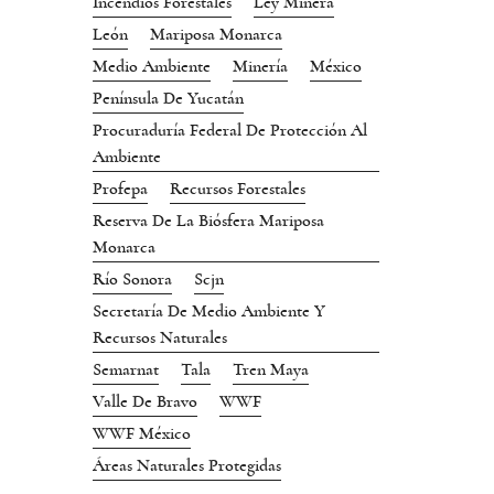
Incendios Forestales
Ley Minera
León
Mariposa Monarca
Medio Ambiente
Minería
México
Península De Yucatán
Procuraduría Federal De Protección Al
Ambiente
Profepa
Recursos Forestales
Reserva De La Biósfera Mariposa
Monarca
Río Sonora
Scjn
Secretaría De Medio Ambiente Y
Recursos Naturales
Semarnat
Tala
Tren Maya
Valle De Bravo
WWF
WWF México
Áreas Naturales Protegidas