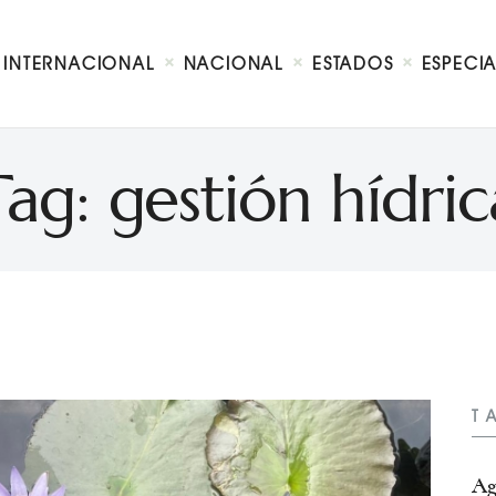
Internacional
Nacional
INTERNACIONAL
NACIONAL
ESTADOS
ESPECI
Estados
Especial
Opinión
Tag: gestión hídric
Contacto
T
Ag