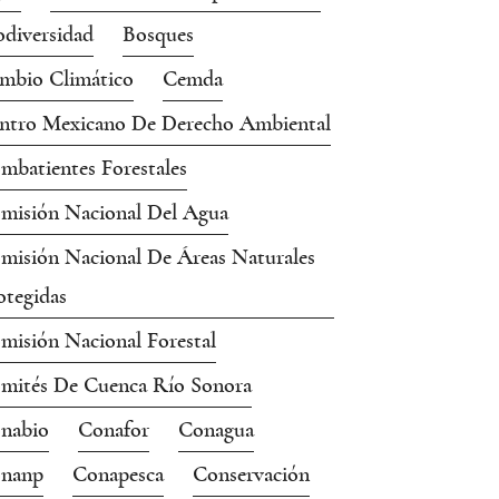
odiversidad
Bosques
mbio Climático
Cemda
ntro Mexicano De Derecho Ambiental
mbatientes Forestales
misión Nacional Del Agua
misión Nacional De Áreas Naturales
otegidas
misión Nacional Forestal
mités De Cuenca Río Sonora
nabio
Conafor
Conagua
nanp
Conapesca
Conservación