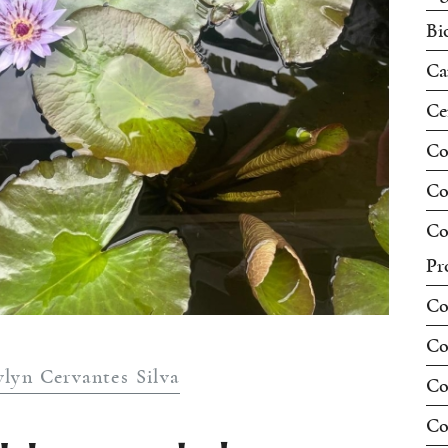
Bi
Ca
Ce
Co
Co
Co
Pr
Co
Co
vlyn Cervantes Silva
Co
Co