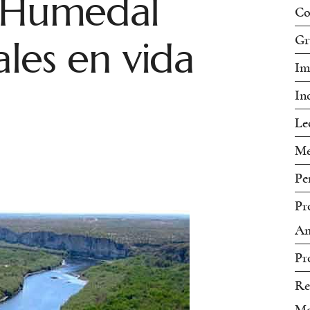
l Humedal
Co
ales en vida
Gr
Im
In
Le
Me
Pe
Pr
Am
Pr
Re