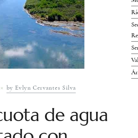
Mo
Rí
Se
Re
Se
Va
Ár
by Evlyn Cervantes Silva
cuota de agua
atado con