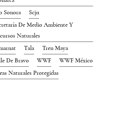
narca
o Sonora
Scjn
cretaría De Medio Ambiente Y
cursos Naturales
marnat
Tala
Tren Maya
lle De Bravo
WWF
WWF México
eas Naturales Protegidas