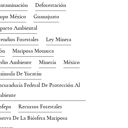
ntaminación
Deforestación
upo México
Guanajuato
pacto Ambiental
cendios Forestales
Ley Minera
ón
Mariposa Monarca
dio Ambiente
Minería
México
nínsula De Yucatán
ocuraduría Federal De Protección Al
biente
ofepa
Recursos Forestales
serva De La Biósfera Mariposa