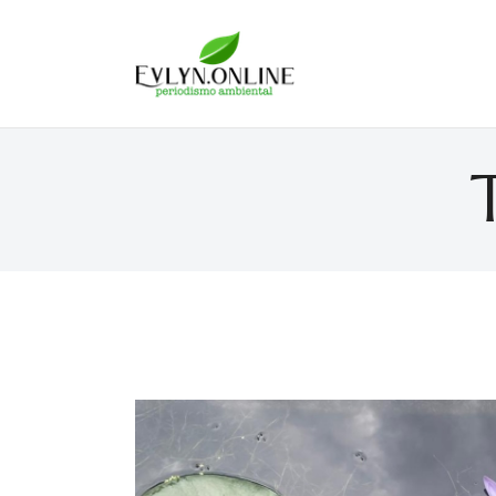
Evlyn Online
Periodismo para autogobernarse