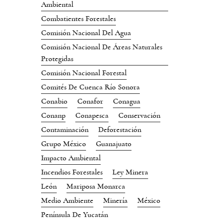
Ambiental
Combatientes Forestales
Comisión Nacional Del Agua
Comisión Nacional De Áreas Naturales
Protegidas
Comisión Nacional Forestal
Comités De Cuenca Río Sonora
Conabio
Conafor
Conagua
Conanp
Conapesca
Conservación
Contaminación
Deforestación
Grupo México
Guanajuato
Impacto Ambiental
Incendios Forestales
Ley Minera
León
Mariposa Monarca
Medio Ambiente
Minería
México
Península De Yucatán