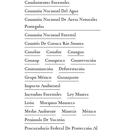
Combatientes Forestales
Comisión Nacional Del Agua
Comisión Nacional De Áreas Naturales
Protegidas
Comisión Nacional Forestal
Comités De Cuenca Río Sonora
Conabio
Conafor
Conagua
Conanp
Conapesca
Conservación
Contaminación
Deforestación
Grupo México
Guanajuato
Impacto Ambiental
Incendios Forestales
Ley Minera
León
Mariposa Monarca
Medio Ambiente
Minería
México
Península De Yucatán
Procuraduría Federal De Protección Al