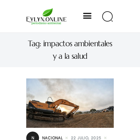
Evlyn Online
Tag: impactos ambientales
Periodismo para autogobernarse
y a la salud
Internacional
Nacional
Estados
Especial
Opinión
Contacto
N
NACIONAL
22 JULIO, 2025