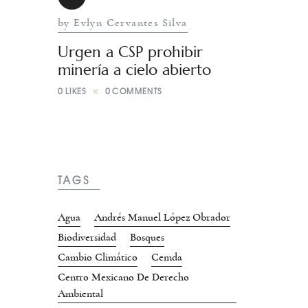
by Evlyn Cervantes Silva
Urgen a CSP prohibir
minería a cielo abierto
0
LIKES
0
COMMENTS
TAGS
Agua
Andrés Manuel López Obrador
Biodiversidad
Bosques
Cambio Climático
Cemda
Centro Mexicano De Derecho
Ambiental