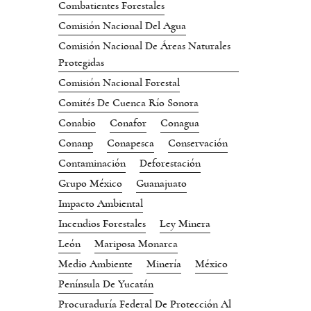
Combatientes Forestales
Comisión Nacional Del Agua
Comisión Nacional De Áreas Naturales
Protegidas
Comisión Nacional Forestal
Comités De Cuenca Río Sonora
Conabio
Conafor
Conagua
Conanp
Conapesca
Conservación
Contaminación
Deforestación
Grupo México
Guanajuato
Impacto Ambiental
Incendios Forestales
Ley Minera
León
Mariposa Monarca
Medio Ambiente
Minería
México
Península De Yucatán
Procuraduría Federal De Protección Al