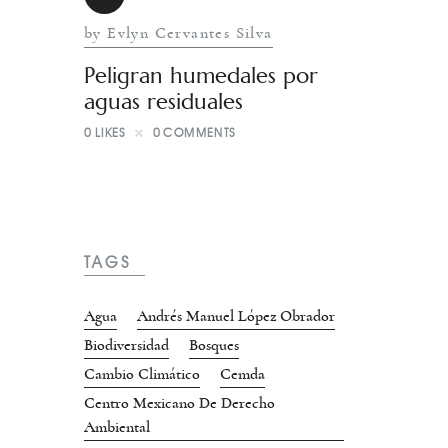
by Evlyn Cervantes Silva
Peligran humedales por
aguas residuales
0
LIKES
0
COMMENTS
TAGS
Agua
Andrés Manuel López Obrador
Biodiversidad
Bosques
Cambio Climático
Cemda
Centro Mexicano De Derecho
Ambiental