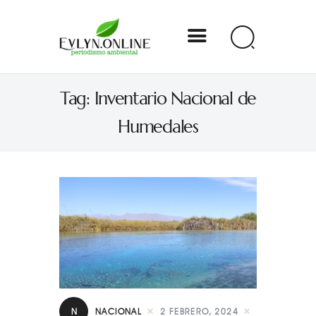
Evlyn Online
Tag: Inventario Nacional de
Periodismo para autogobernarse
Humedales
Internacional
Nacional
Estados
Especial
Opinión
Contacto
N
NACIONAL
2 FEBRERO, 2024