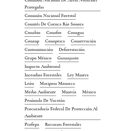
Comisión Nacional De Áreas Naturales
Protegidas
Comisión Nacional Forestal
Comités De Cuenca Río Sonora
Conabio
Conafor
Conagua
Conanp
Conapesca
Conservación
Contaminación
Deforestación
Grupo México
Guanajuato
Impacto Ambiental
Incendios Forestales
Ley Minera
León
Mariposa Monarca
Medio Ambiente
Minería
México
Península De Yucatán
Procuraduría Federal De Protección Al
Ambiente
Profepa
Recursos Forestales