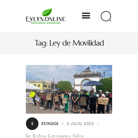
Evlyn Online
Tag: Ley de Movilidad
Periodismo para autogobernarse
Internacional
Nacional
Estados
Especial
Opinión
E
ESTADOS
2 JULIO, 2023
Contacto
by Evlyn Cervantes Silva