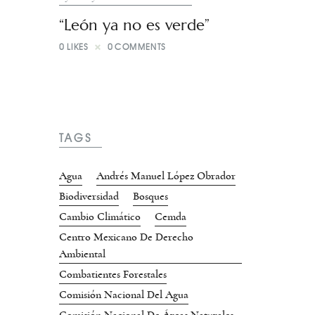
“León ya no es verde”
0
LIKES
0
COMMENTS
TAGS
Agua
Andrés Manuel López Obrador
Biodiversidad
Bosques
Cambio Climático
Cemda
Centro Mexicano De Derecho
Ambiental
Combatientes Forestales
Comisión Nacional Del Agua