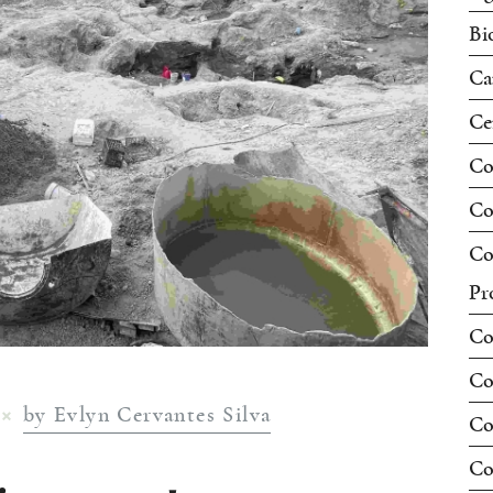
Bi
Ca
Ce
Co
Co
Co
Pr
Co
Co
by Evlyn Cervantes Silva
Co
Co