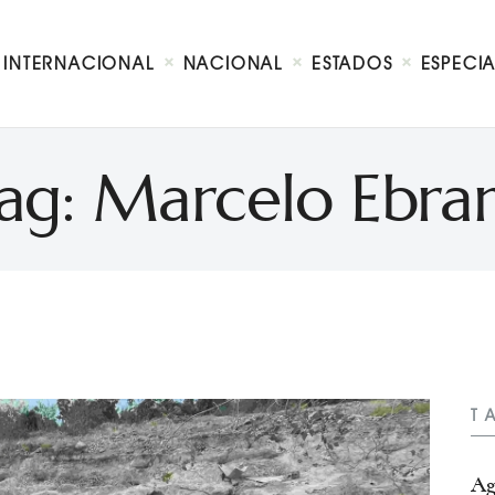
Internacional
Nacional
INTERNACIONAL
NACIONAL
ESTADOS
ESPECI
Estados
Especial
Opinión
ag: Marcelo Ebra
Contacto
T
Ag