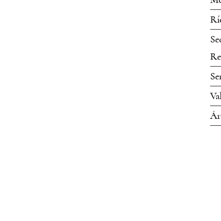
Mo
Rí
Se
Re
Se
Va
Ár