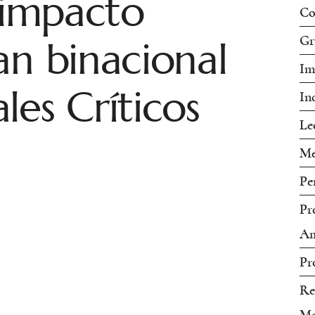
á impacto
Co
an binacional
Gr
Im
les Críticos
In
Le
Me
Pe
Pr
Am
Pr
Re