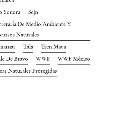
narca
o Sonora
Scjn
cretaría De Medio Ambiente Y
cursos Naturales
marnat
Tala
Tren Maya
lle De Bravo
WWF
WWF México
eas Naturales Protegidas