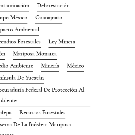
ntaminación
Deforestación
upo México
Guanajuato
pacto Ambiental
cendios Forestales
Ley Minera
ón
Mariposa Monarca
dio Ambiente
Minería
México
nínsula De Yucatán
ocuraduría Federal De Protección Al
biente
ofepa
Recursos Forestales
serva De La Biósfera Mariposa