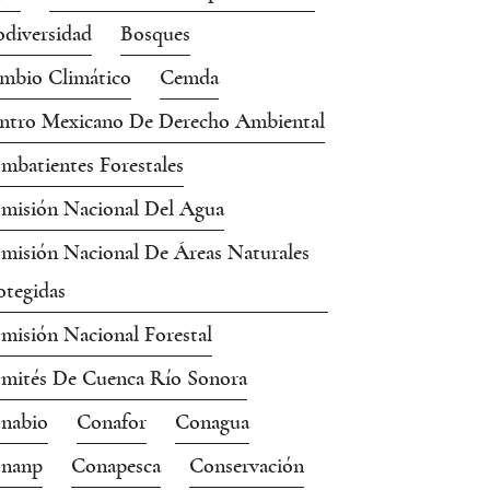
odiversidad
Bosques
mbio Climático
Cemda
ntro Mexicano De Derecho Ambiental
mbatientes Forestales
misión Nacional Del Agua
misión Nacional De Áreas Naturales
otegidas
misión Nacional Forestal
mités De Cuenca Río Sonora
nabio
Conafor
Conagua
nanp
Conapesca
Conservación