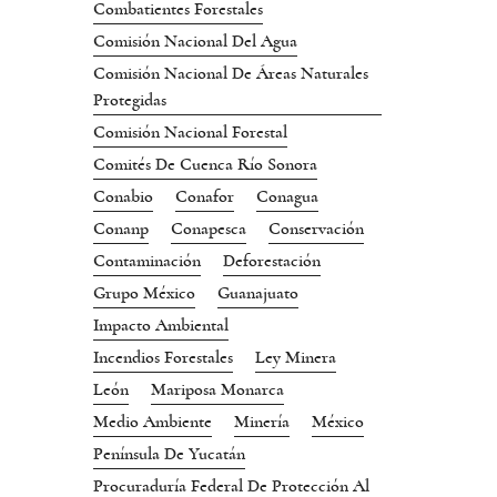
Combatientes Forestales
Comisión Nacional Del Agua
Comisión Nacional De Áreas Naturales
Protegidas
Comisión Nacional Forestal
Comités De Cuenca Río Sonora
Conabio
Conafor
Conagua
Conanp
Conapesca
Conservación
Contaminación
Deforestación
Grupo México
Guanajuato
Impacto Ambiental
Incendios Forestales
Ley Minera
León
Mariposa Monarca
Medio Ambiente
Minería
México
Península De Yucatán
Procuraduría Federal De Protección Al