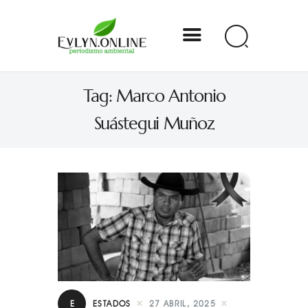
Evlyn Online
Tag: Marco Antonio
Periodismo para autogobernarse
Suástegui Muñoz
Internacional
Nacional
Estados
Especial
Opinión
Contacto
E
ESTADOS
27 ABRIL, 2025