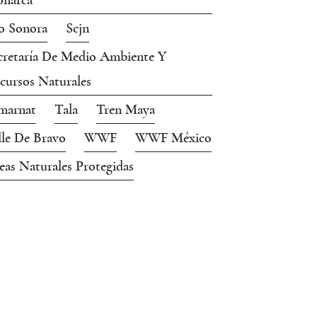
narca
o Sonora
Scjn
cretaría De Medio Ambiente Y
cursos Naturales
marnat
Tala
Tren Maya
lle De Bravo
WWF
WWF México
eas Naturales Protegidas