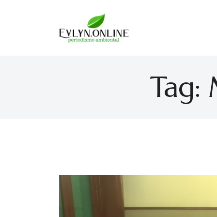
Evlyn Online
Periodismo para autogobernarse
Tag: 