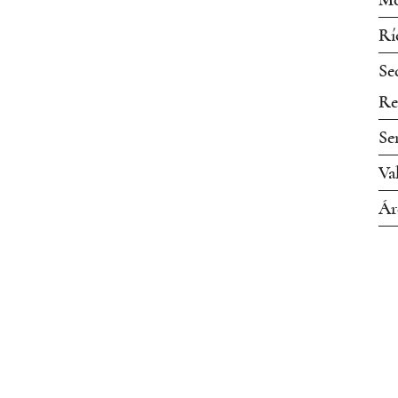
Mo
Rí
Se
Re
Se
Va
Ár