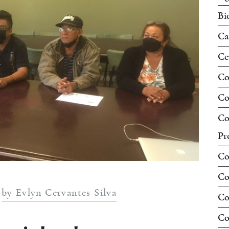
Bi
Ca
Ce
Co
Co
Co
Pr
Co
Co
by Evlyn Cervantes Silva
Co
Co