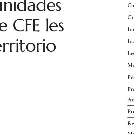
nidades
Co
e CFE les
Gr
Im
rritorio
In
Le
Me
Pe
Pr
Am
Pr
Re