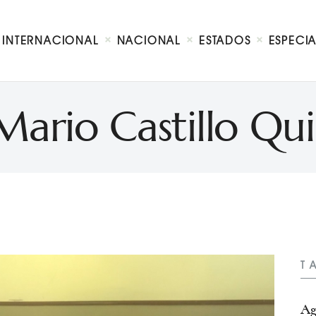
Internacional
Nacional
INTERNACIONAL
NACIONAL
ESTADOS
ESPECI
Estados
Especial
Opinión
Mario Castillo Qu
Contacto
T
Ag