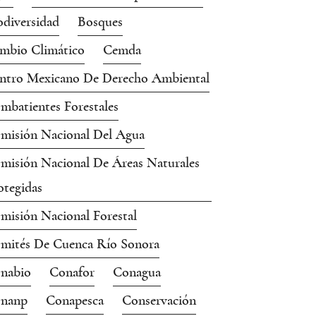
odiversidad
Bosques
mbio Climático
Cemda
ntro Mexicano De Derecho Ambiental
mbatientes Forestales
misión Nacional Del Agua
misión Nacional De Áreas Naturales
otegidas
misión Nacional Forestal
mités De Cuenca Río Sonora
nabio
Conafor
Conagua
nanp
Conapesca
Conservación