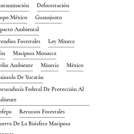
ntaminación
Deforestación
upo México
Guanajuato
pacto Ambiental
cendios Forestales
Ley Minera
ón
Mariposa Monarca
dio Ambiente
Minería
México
nínsula De Yucatán
ocuraduría Federal De Protección Al
biente
ofepa
Recursos Forestales
serva De La Biósfera Mariposa