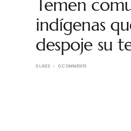
Temen comu
indígenas qu
despoje su te
0
LIKES
0
COMMENTS