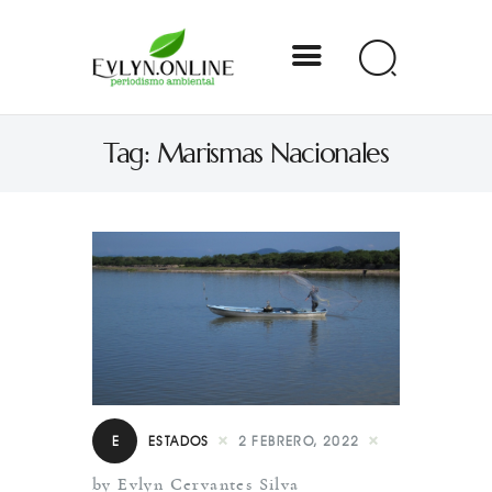
Evlyn Online
Tag: Marismas Nacionales
Periodismo para autogobernarse
Internacional
Nacional
Estados
Especial
Opinión
E
ESTADOS
2 FEBRERO, 2022
Contacto
by Evlyn Cervantes Silva