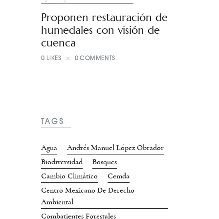
Proponen restauración de
humedales con visión de
cuenca
0
LIKES
0
COMMENTS
TAGS
Agua
Andrés Manuel López Obrador
Biodiversidad
Bosques
Cambio Climático
Cemda
Centro Mexicano De Derecho
Ambiental
Combatientes Forestales