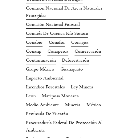
Comisión Nacional De Áreas Naturales
Protegidas
Comisión Nacional Forestal
Comités De Cuenca Río Sonora
Conabio
Conafor
Conagua
Conanp
Conapesca
Conservación
Contaminación
Deforestación
Grupo México
Guanajuato
Impacto Ambiental
Incendios Forestales
Ley Minera
León
Mariposa Monarca
Medio Ambiente
Minería
México
Península De Yucatán
Procuraduría Federal De Protección Al
Ambiente