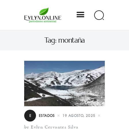
Evlyn Online
Tag: montaña
Periodismo para autogobernarse
Internacional
Nacional
Estados
Especial
Opinión
E
ESTADOS
19 AGOSTO, 2025
Contacto
by Evlyn Cervantes Silva