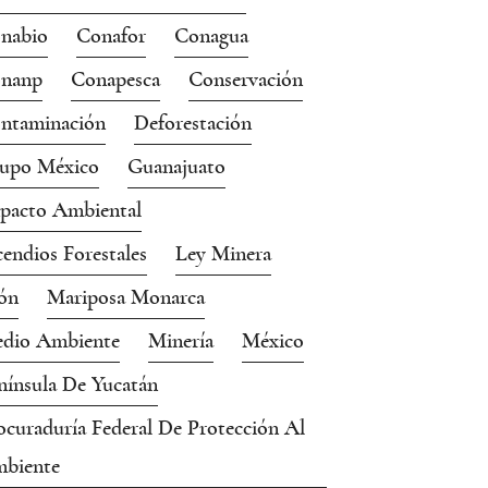
nabio
Conafor
Conagua
nanp
Conapesca
Conservación
ntaminación
Deforestación
upo México
Guanajuato
pacto Ambiental
cendios Forestales
Ley Minera
ón
Mariposa Monarca
dio Ambiente
Minería
México
nínsula De Yucatán
ocuraduría Federal De Protección Al
biente