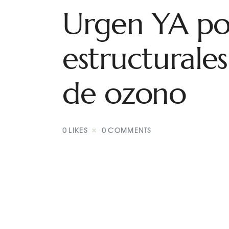
Urgen YA pol
estructurales 
de ozono
0
LIKES
0
COMMENTS