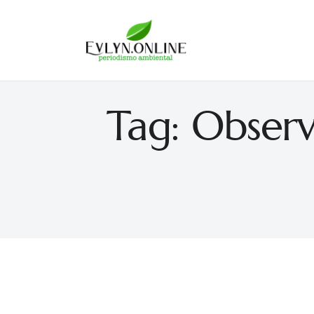
Evlyn Online
Periodismo para autogobernarse
Tag: Obser