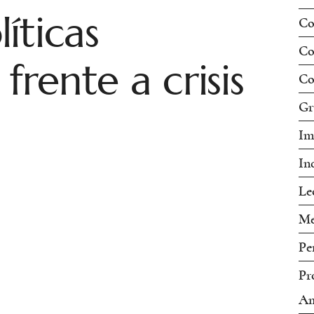
íticas
Co
Co
frente a crisis
Co
Gr
Im
In
Le
Me
Pe
Pr
Am