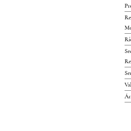
Pr
Re
Mo
Rí
Se
Re
Se
Va
Ár