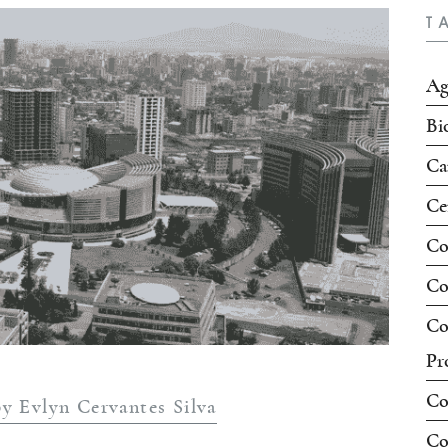
T
Ag
Bi
Ca
Ce
Co
Co
Co
Pr
Co
by Evlyn Cervantes Silva
Co