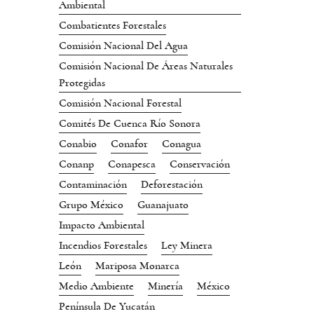
Ambiental
Combatientes Forestales
Comisión Nacional Del Agua
Comisión Nacional De Áreas Naturales
Protegidas
Comisión Nacional Forestal
Comités De Cuenca Río Sonora
Conabio
Conafor
Conagua
Conanp
Conapesca
Conservación
Contaminación
Deforestación
Grupo México
Guanajuato
Impacto Ambiental
Incendios Forestales
Ley Minera
León
Mariposa Monarca
Medio Ambiente
Minería
México
Península De Yucatán