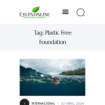
Evlyn Online
Tag: Plastic Free
Periodismo para autogobernarse
Foundation
Internacional
Nacional
Estados
Especial
Opinión
Contacto
I
INTERNACIONAL
23 ABRIL, 2024