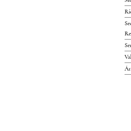
Mo
Rí
Se
Re
Se
Va
Ár