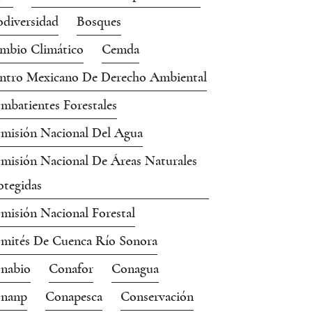
odiversidad
Bosques
mbio Climático
Cemda
ntro Mexicano De Derecho Ambiental
mbatientes Forestales
misión Nacional Del Agua
misión Nacional De Áreas Naturales
otegidas
misión Nacional Forestal
mités De Cuenca Río Sonora
nabio
Conafor
Conagua
nanp
Conapesca
Conservación