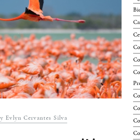
Bi
Ca
Ce
Co
Co
Co
Pr
Co
Co
y Evlyn Cervantes Silva
Co
Co