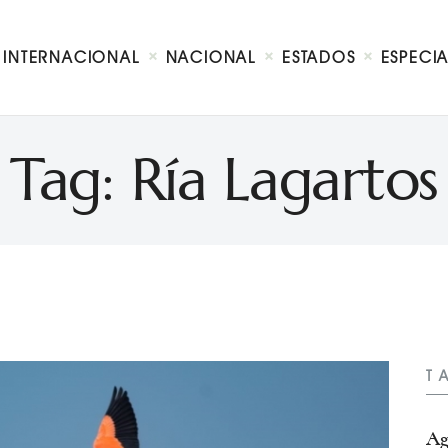
Internacional
Nacional
INTERNACIONAL
NACIONAL
ESTADOS
ESPECI
Estados
Especial
Opinión
Tag: Ría Lagartos
Contacto
T
Ag