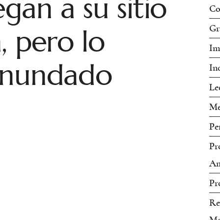
gan a su sitio
Co
, pero lo
Gr
Im
inundado
In
Le
Me
Pe
Pr
Am
Pr
Re