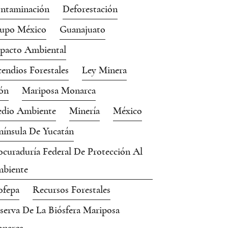
ntaminación
Deforestación
upo México
Guanajuato
pacto Ambiental
cendios Forestales
Ley Minera
ón
Mariposa Monarca
dio Ambiente
Minería
México
nínsula De Yucatán
ocuraduría Federal De Protección Al
biente
ofepa
Recursos Forestales
serva De La Biósfera Mariposa