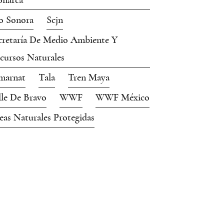
narca
o Sonora
Scjn
cretaría De Medio Ambiente Y
cursos Naturales
marnat
Tala
Tren Maya
lle De Bravo
WWF
WWF México
eas Naturales Protegidas