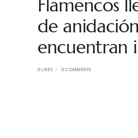
Flamencos lle
de anidación
encuentran 
0
LIKES
0
COMMENTS