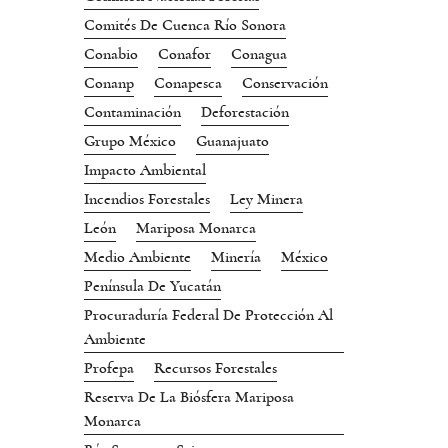
Comités De Cuenca Río Sonora
Conabio
Conafor
Conagua
Conanp
Conapesca
Conservación
Contaminación
Deforestación
Grupo México
Guanajuato
Impacto Ambiental
Incendios Forestales
Ley Minera
León
Mariposa Monarca
Medio Ambiente
Minería
México
Península De Yucatán
Procuraduría Federal De Protección Al
Ambiente
Profepa
Recursos Forestales
Reserva De La Biósfera Mariposa
Monarca