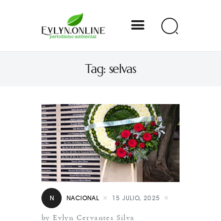
Evlyn Online
Tag: selvas
Periodismo para autogobernarse
Internacional
Nacional
Estados
Especial
Opinión
N
NACIONAL
15 JULIO, 2025
Contacto
by Evlyn Cervantes Silva