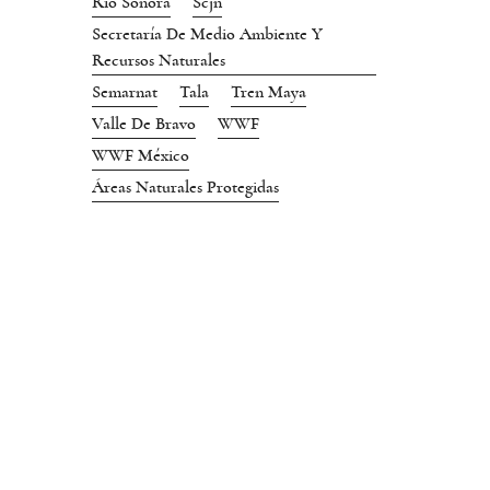
Río Sonora
Scjn
Secretaría De Medio Ambiente Y
Recursos Naturales
Semarnat
Tala
Tren Maya
Valle De Bravo
WWF
WWF México
Áreas Naturales Protegidas