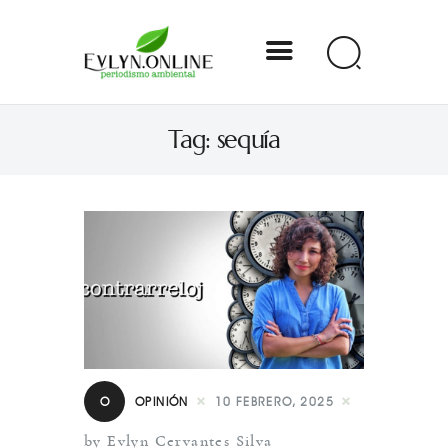
Evlyn Online
Tag: sequía
Periodismo para autogobernarse
Internacional
Nacional
Estados
Especial
Opinión
O
OPINIÓN
10 FEBRERO, 2025
Contacto
by Evlyn Cervantes Silva