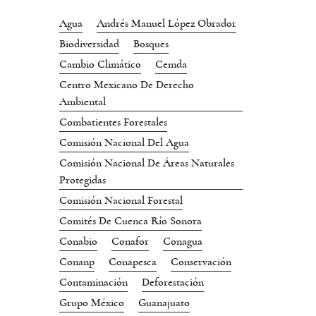
Agua
Andrés Manuel López Obrador
Biodiversidad
Bosques
Cambio Climático
Cemda
Centro Mexicano De Derecho
Ambiental
Combatientes Forestales
Comisión Nacional Del Agua
Comisión Nacional De Áreas Naturales
Protegidas
Comisión Nacional Forestal
Comités De Cuenca Río Sonora
Conabio
Conafor
Conagua
Conanp
Conapesca
Conservación
Contaminación
Deforestación
Grupo México
Guanajuato