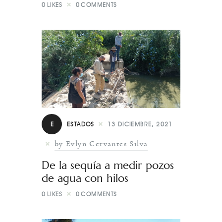
0
LIKES
0
COMMENTS
E
ESTADOS
13 DICIEMBRE, 2021
by Evlyn Cervantes Silva
De la sequía a medir pozos
de agua con hilos
0
LIKES
0
COMMENTS