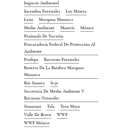
Impacto Ambiental
Incendios Forestales
Ley Minera
León
Mariposa Monarca
Medio Ambiente
Minería
México
Península De Yucatán
Procuraduría Federal De Protección Al
Ambiente
Profepa
Recursos Forestales
Reserva De La Biósfera Mariposa
Monarca
Río Sonora
Scjn
Secretaría De Medio Ambiente Y
Recursos Naturales
Semarnat
Tala
Tren Maya
Valle De Bravo
WWF
WWF México