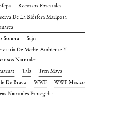
ofepa
Recursos Forestales
serva De La Biósfera Mariposa
narca
o Sonora
Scjn
cretaría De Medio Ambiente Y
cursos Naturales
marnat
Tala
Tren Maya
lle De Bravo
WWF
WWF México
eas Naturales Protegidas