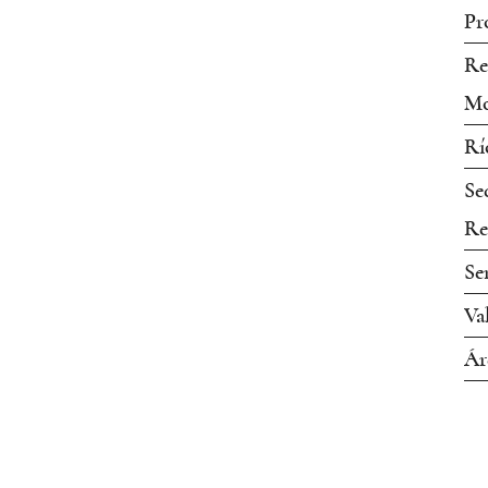
Pr
Re
Mo
Rí
Se
Re
Se
Va
Ár