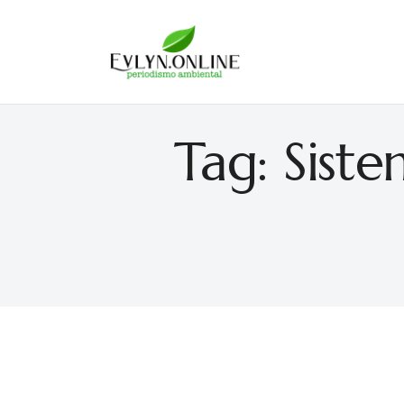
Evlyn Online
Periodismo para autogobernarse
Tag: Sist