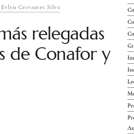
 Evlyn Cervantes Silva
Co
Co
 más relegadas
Co
s de Conafor y
Gr
Im
In
Le
Me
Pe
Pr
Am