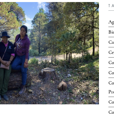
T
Ag
Bi
Ca
Ce
Co
Co
Co
Pr
Co
Co