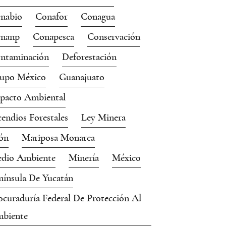
nabio
Conafor
Conagua
nanp
Conapesca
Conservación
ntaminación
Deforestación
upo México
Guanajuato
pacto Ambiental
cendios Forestales
Ley Minera
ón
Mariposa Monarca
dio Ambiente
Minería
México
nínsula De Yucatán
ocuraduría Federal De Protección Al
biente