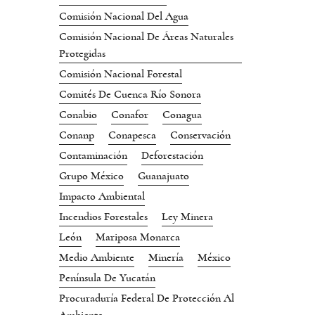
Comisión Nacional Del Agua
Comisión Nacional De Áreas Naturales
Protegidas
Comisión Nacional Forestal
Comités De Cuenca Río Sonora
Conabio
Conafor
Conagua
Conanp
Conapesca
Conservación
Contaminación
Deforestación
Grupo México
Guanajuato
Impacto Ambiental
Incendios Forestales
Ley Minera
León
Mariposa Monarca
Medio Ambiente
Minería
México
Península De Yucatán
Procuraduría Federal De Protección Al