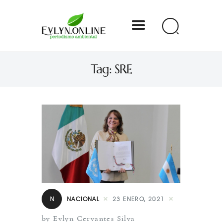
Evlyn Online
Tag: SRE
Periodismo para autogobernarse
Internacional
Nacional
Estados
Especial
Opinión
N
NACIONAL
23 ENERO, 2021
Contacto
by Evlyn Cervantes Silva