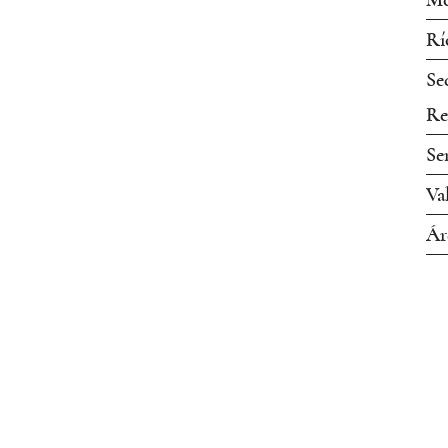
Mo
Rí
Se
Re
Se
Va
Ár