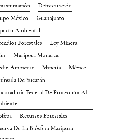
ntaminación
Deforestación
upo México
Guanajuato
pacto Ambiental
cendios Forestales
Ley Minera
ón
Mariposa Monarca
dio Ambiente
Minería
México
nínsula De Yucatán
ocuraduría Federal De Protección Al
biente
ofepa
Recursos Forestales
serva De La Biósfera Mariposa