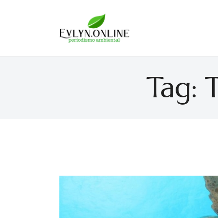
Evlyn Online
Periodismo para autogobernarse
Tag: 