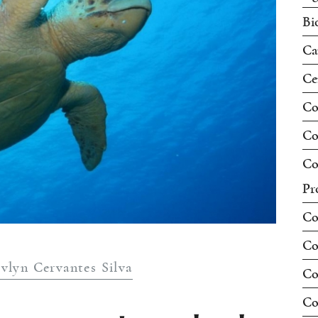
Bi
Ca
Ce
Co
Co
Co
Pr
Co
Co
vlyn Cervantes Silva
Co
Co