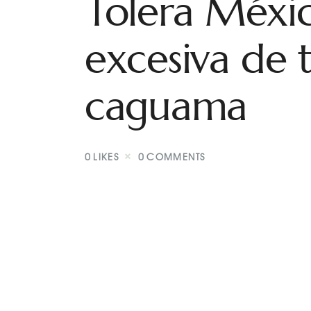
Tolera Méxi
excesiva de 
caguama
0
LIKES
0
COMMENTS