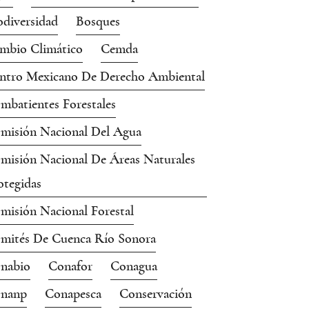
odiversidad
Bosques
mbio Climático
Cemda
ntro Mexicano De Derecho Ambiental
mbatientes Forestales
misión Nacional Del Agua
misión Nacional De Áreas Naturales
otegidas
misión Nacional Forestal
mités De Cuenca Río Sonora
nabio
Conafor
Conagua
nanp
Conapesca
Conservación