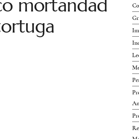
co mortandad
Co
tortuga
Gr
Im
In
Le
Me
Pe
Pr
Am
Pr
Re