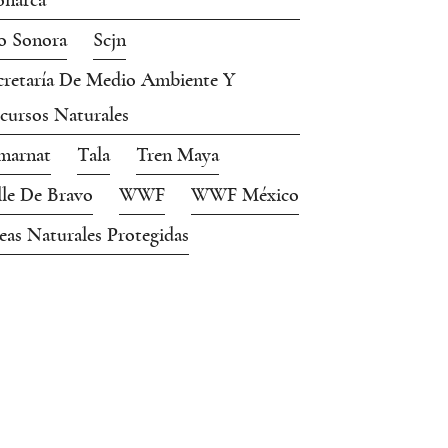
narca
o Sonora
Scjn
cretaría De Medio Ambiente Y
cursos Naturales
marnat
Tala
Tren Maya
lle De Bravo
WWF
WWF México
eas Naturales Protegidas