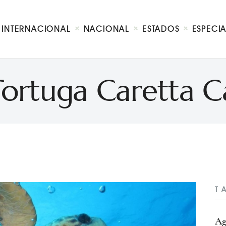
Internacional
Nacional
INTERNACIONAL
NACIONAL
ESTADOS
ESPECI
Estados
Especial
Opinión
Tortuga Caretta C
Contacto
T
Ag