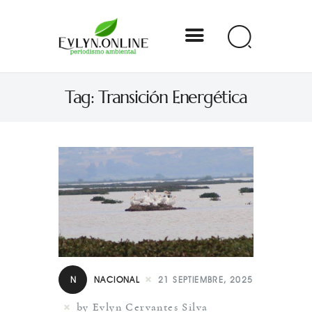
Evlyn Online
Tag: Transición Energética
Periodismo para autogobernarse
Internacional
Nacional
Estados
Especial
Opinión
N
NACIONAL
21 SEPTIEMBRE, 2025
Contacto
by Evlyn Cervantes Silva