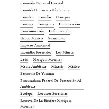
Comisión Nacional Forestal
Comités De Cuenca Río Sonora
Conabio
Conafor
Conagua
Conanp
Conapesca
Conservación
Contaminación
Deforestación
Grupo México
Guanajuato
Impacto Ambiental
Incendios Forestales
Ley Minera
León
Mariposa Monarca
Medio Ambiente
Minería
México
Península De Yucatán
Procuraduría Federal De Protección Al
Ambiente
Profepa
Recursos Forestales
Reserva De La Biósfera Mariposa
Monarca