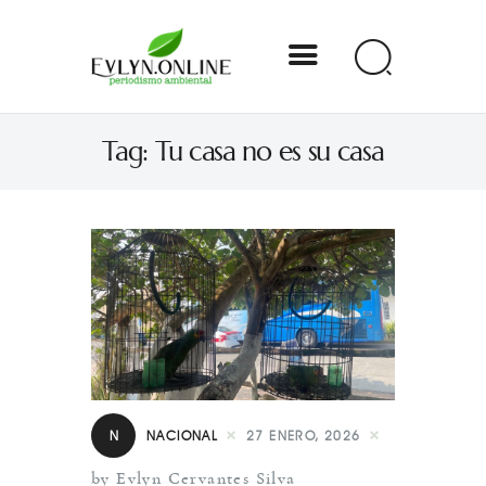
Evlyn Online
Tag: Tu casa no es su casa
Periodismo para autogobernarse
Internacional
Nacional
Estados
Especial
Opinión
N
NACIONAL
27 ENERO, 2026
Contacto
by Evlyn Cervantes Silva