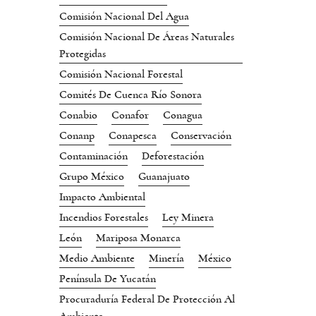
Comisión Nacional Del Agua
Comisión Nacional De Áreas Naturales
Protegidas
Comisión Nacional Forestal
Comités De Cuenca Río Sonora
Conabio
Conafor
Conagua
Conanp
Conapesca
Conservación
Contaminación
Deforestación
Grupo México
Guanajuato
Impacto Ambiental
Incendios Forestales
Ley Minera
León
Mariposa Monarca
Medio Ambiente
Minería
México
Península De Yucatán
Procuraduría Federal De Protección Al