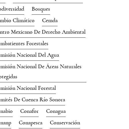
odiversidad
Bosques
mbio Climático
Cemda
ntro Mexicano De Derecho Ambiental
mbatientes Forestales
misión Nacional Del Agua
misión Nacional De Áreas Naturales
otegidas
misión Nacional Forestal
mités De Cuenca Río Sonora
nabio
Conafor
Conagua
nanp
Conapesca
Conservación