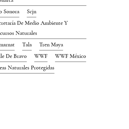
narca
o Sonora
Scjn
cretaría De Medio Ambiente Y
cursos Naturales
marnat
Tala
Tren Maya
lle De Bravo
WWF
WWF México
eas Naturales Protegidas