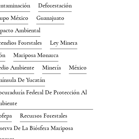
ntaminación
Deforestación
upo México
Guanajuato
pacto Ambiental
cendios Forestales
Ley Minera
ón
Mariposa Monarca
dio Ambiente
Minería
México
nínsula De Yucatán
ocuraduría Federal De Protección Al
biente
ofepa
Recursos Forestales
serva De La Biósfera Mariposa