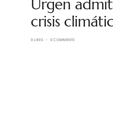
Urgen admit
crisis climáti
0
LIKES
0
COMMENTS