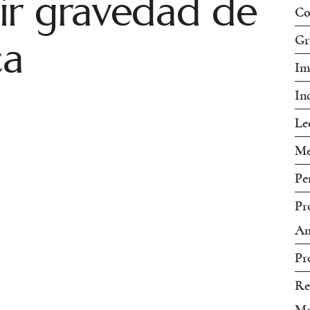
ir gravedad de
Co
ca
Gr
Im
In
Le
Me
Pe
Pr
Am
Pr
Re