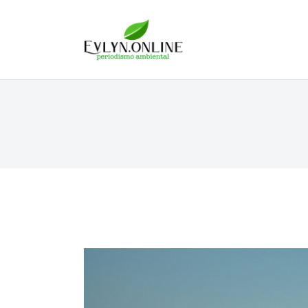
Evlyn Online
Periodismo para autogobernarse