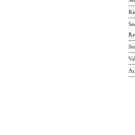
Mo
Rí
Se
Re
Se
Va
Ár