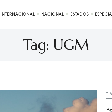
Internacional
Nacional
INTERNACIONAL
NACIONAL
ESTADOS
ESPECI
Estados
Especial
Opinión
Tag: UGM
Contacto
T
Ag