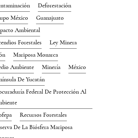
ntaminación
Deforestación
upo México
Guanajuato
pacto Ambiental
cendios Forestales
Ley Minera
ón
Mariposa Monarca
dio Ambiente
Minería
México
nínsula De Yucatán
ocuraduría Federal De Protección Al
biente
ofepa
Recursos Forestales
serva De La Biósfera Mariposa