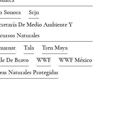
narca
o Sonora
Scjn
cretaría De Medio Ambiente Y
cursos Naturales
marnat
Tala
Tren Maya
lle De Bravo
WWF
WWF México
eas Naturales Protegidas