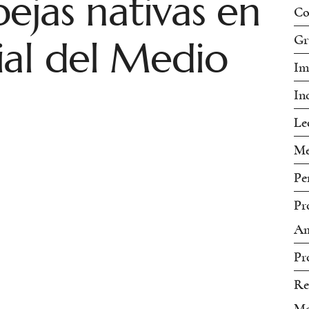
bejas nativas en
Co
ial del Medio
Gr
Im
In
Le
Me
Pe
Pr
Am
Pr
Re