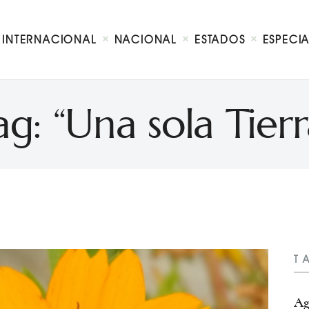
Internacional
Nacional
INTERNACIONAL
NACIONAL
ESTADOS
ESPECI
Estados
Especial
Opinión
ag: “Una sola Tierr
Contacto
T
Ag