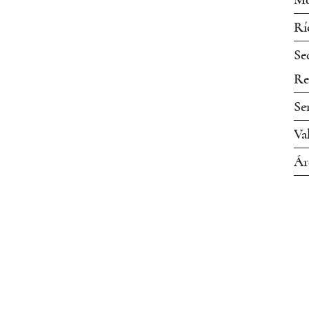
Mo
Rí
Se
Re
Se
Va
Ár