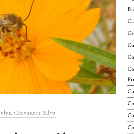
Bi
Ca
Ce
Co
Co
Co
Pr
Co
Co
vlyn Cervantes Silva
Co
Co