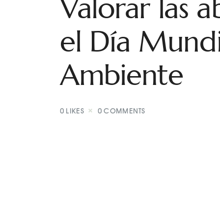
Valorar las a
el Día Mund
Ambiente
0
LIKES
0
COMMENTS