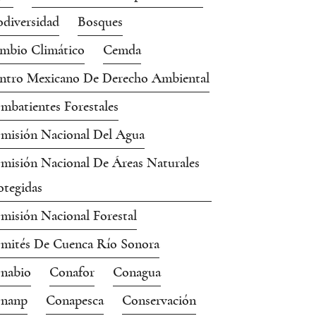
odiversidad
Bosques
mbio Climático
Cemda
ntro Mexicano De Derecho Ambiental
mbatientes Forestales
misión Nacional Del Agua
misión Nacional De Áreas Naturales
otegidas
misión Nacional Forestal
mités De Cuenca Río Sonora
nabio
Conafor
Conagua
nanp
Conapesca
Conservación