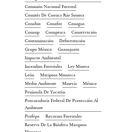
Comisión Nacional Forestal
Comités De Cuenca Río Sonora
Conabio
Conafor
Conagua
Conanp
Conapesca
Conservación
Contaminación
Deforestación
Grupo México
Guanajuato
Impacto Ambiental
Incendios Forestales
Ley Minera
León
Mariposa Monarca
Medio Ambiente
Minería
México
Península De Yucatán
Procuraduría Federal De Protección Al
Ambiente
Profepa
Recursos Forestales
Reserva De La Biósfera Mariposa
Monarca