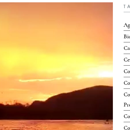
T
Ag
Bi
Ca
Ce
Co
Co
Co
Pr
Co
Co