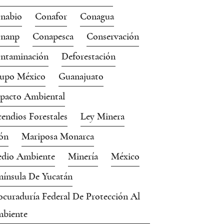
nabio
Conafor
Conagua
nanp
Conapesca
Conservación
ntaminación
Deforestación
upo México
Guanajuato
pacto Ambiental
cendios Forestales
Ley Minera
ón
Mariposa Monarca
dio Ambiente
Minería
México
nínsula De Yucatán
ocuraduría Federal De Protección Al
biente