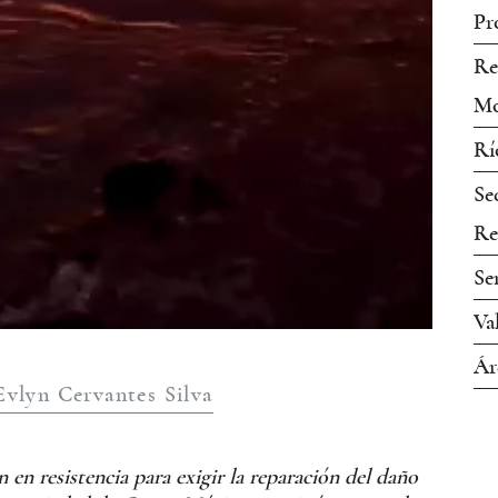
Pr
Re
Mo
Rí
Se
Re
Se
Va
Ár
Evlyn Cervantes Silva
en resistencia para exigir la reparación del daño