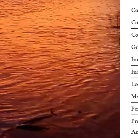
Co
Co
Co
Gr
Im
In
Le
Me
Pe
Pr
Am