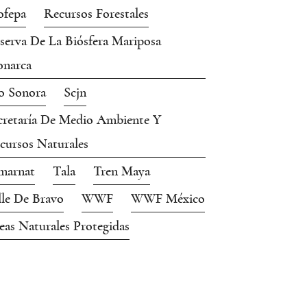
ofepa
Recursos Forestales
serva De La Biósfera Mariposa
narca
o Sonora
Scjn
cretaría De Medio Ambiente Y
cursos Naturales
marnat
Tala
Tren Maya
lle De Bravo
WWF
WWF México
eas Naturales Protegidas