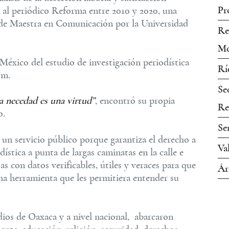
Pr
 al periódico Reforma entre 2010 y 2020, una
o de Maestra en Comunicación por la Universidad
Re
Mo
éxico del estudio de investigación periodística
Rí
sm.
Se
la necedad es una virtud”
, encontró su propia
Re
o.
Se
 un servicio público porque garantiza el derecho a
Va
dística a punta de largas caminatas en la calle e
s con datos verificables, útiles y veraces para que
Ár
na herramienta que les permitiera entender su
dios de Oaxaca y a nivel nacional, abarcaron