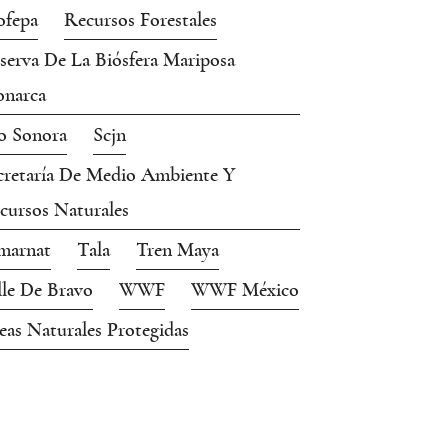
ofepa
Recursos Forestales
serva De La Biósfera Mariposa
narca
o Sonora
Scjn
cretaría De Medio Ambiente Y
cursos Naturales
marnat
Tala
Tren Maya
lle De Bravo
WWF
WWF México
eas Naturales Protegidas