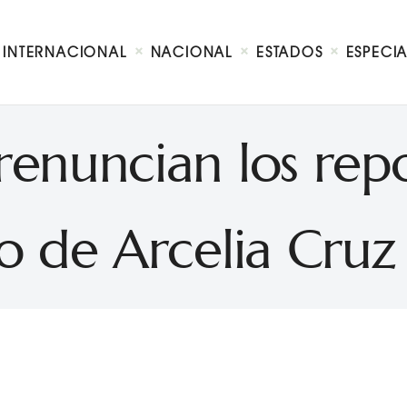
Internacional
Nacional
INTERNACIONAL
NACIONAL
ESTADOS
ESPECI
Estados
Especial
Opinión
renuncian los repo
Contacto
o de Arcelia Cru