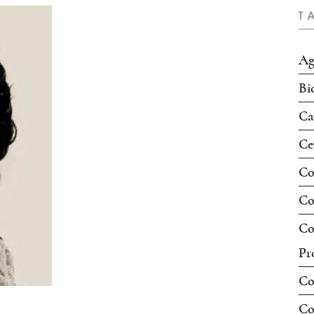
T
Ag
Bi
Ca
Ce
Co
Co
Co
Pr
Co
Co