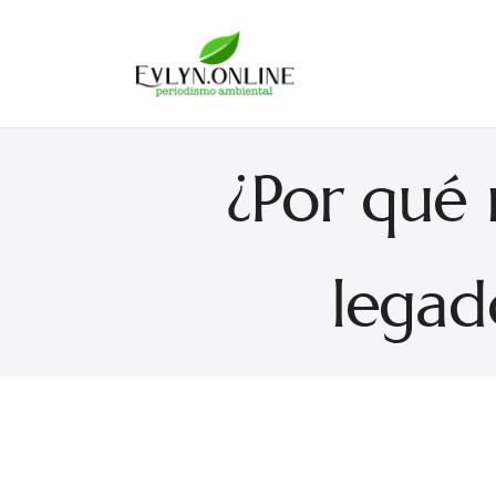
Evlyn Online
Periodismo para autogobernarse
¿Por qué 
legad