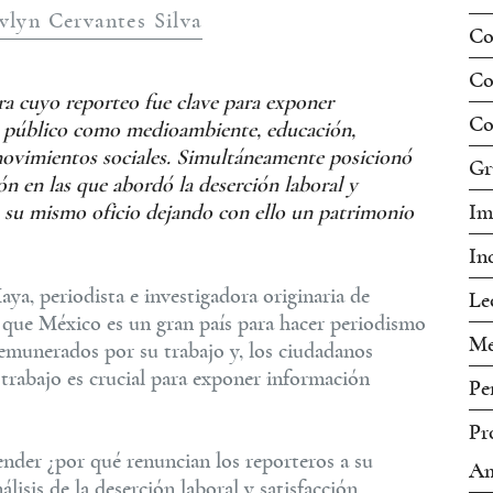
vlyn Cervantes Silva
Co
Co
ra cuyo reporteo fue clave para exponer
Co
s público como medioambiente, educación,
movimientos sociales. Simultáneamente posicionó
Gr
ión en las que abordó la deserción laboral y
en su mismo oficio dejando con ello un patrimonio
Im
In
ya, periodista e investigadora originaria de
Le
que México es un gran país para hacer periodismo
Me
remunerados por su trabajo y, los ciudadanos
trabajo es crucial para exponer información
Pe
Pr
nder ¿por qué renuncian los reporteros a su
Am
lisis de la deserción laboral y satisfacción