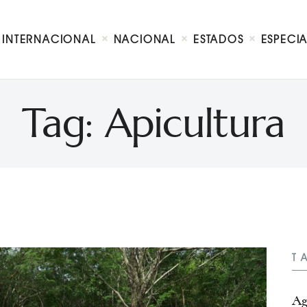
Internacional
Nacional
INTERNACIONAL
NACIONAL
ESTADOS
ESPECI
Estados
Especial
Opinión
Tag: Apicultura
Contacto
T
Ag