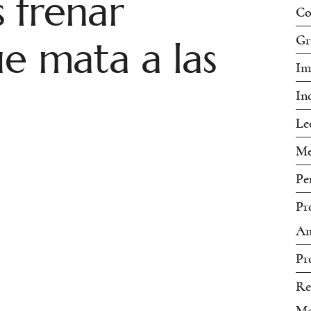
 frenar
Co
ue mata a las
Gr
Im
In
Le
Me
Pe
Pr
Am
Pr
Re