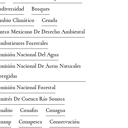
odiversidad
Bosques
mbio Climático
Cemda
ntro Mexicano De Derecho Ambiental
mbatientes Forestales
misión Nacional Del Agua
misión Nacional De Áreas Naturales
otegidas
misión Nacional Forestal
mités De Cuenca Río Sonora
nabio
Conafor
Conagua
nanp
Conapesca
Conservación