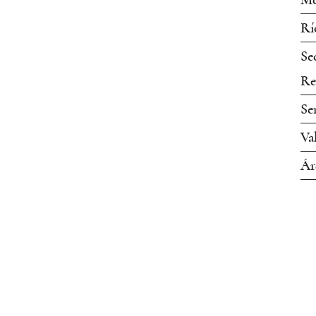
Mo
Rí
Se
Re
Se
Va
Ár