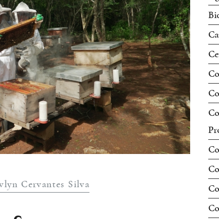
Bi
Ca
Ce
Co
Co
Co
Pr
Co
Co
vlyn Cervantes Silva
Co
Co