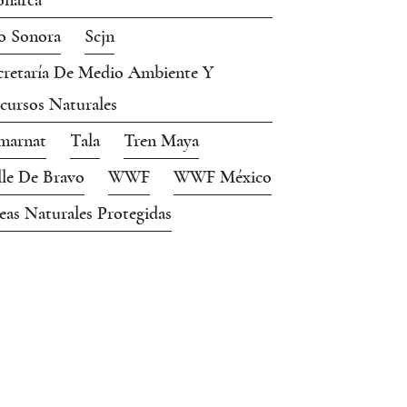
narca
o Sonora
Scjn
cretaría De Medio Ambiente Y
cursos Naturales
marnat
Tala
Tren Maya
lle De Bravo
WWF
WWF México
eas Naturales Protegidas