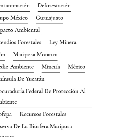
ntaminación
Deforestación
upo México
Guanajuato
pacto Ambiental
cendios Forestales
Ley Minera
ón
Mariposa Monarca
dio Ambiente
Minería
México
nínsula De Yucatán
ocuraduría Federal De Protección Al
biente
ofepa
Recursos Forestales
serva De La Biósfera Mariposa