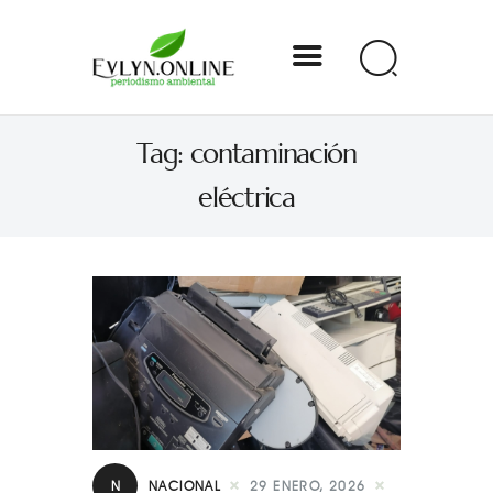
Evlyn Online
Tag: contaminación
Periodismo para autogobernarse
eléctrica
Internacional
Nacional
Estados
Especial
Opinión
Contacto
N
NACIONAL
29 ENERO, 2026