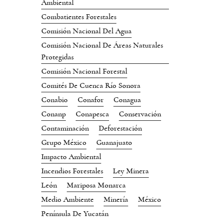
Ambiental
Combatientes Forestales
Comisión Nacional Del Agua
Comisión Nacional De Áreas Naturales
Protegidas
Comisión Nacional Forestal
Comités De Cuenca Río Sonora
Conabio
Conafor
Conagua
Conanp
Conapesca
Conservación
Contaminación
Deforestación
Grupo México
Guanajuato
Impacto Ambiental
Incendios Forestales
Ley Minera
León
Mariposa Monarca
Medio Ambiente
Minería
México
Península De Yucatán