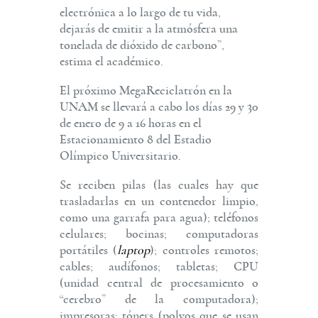
electrónica a lo largo de tu vida,
dejarás de emitir a la atmósfera una
tonelada de dióxido de carbono”,
estima el académico.
El próximo MegaReciclatrón en la
UNAM se llevará a cabo los días 29 y 30
de enero de 9 a 16 horas en el
Estacionamiento 8 del Estadio
Olímpico Universitario.
Se reciben pilas (las cuales hay que
trasladarlas en un contenedor limpio,
como una garrafa para agua); teléfonos
celulares; bocinas; computadoras
portátiles (
laptop
); controles remotos;
cables; audífonos; tabletas; CPU
(unidad central de procesamiento o
“cerebro” de la computadora);
impresoras; tóners (polvos que se usan