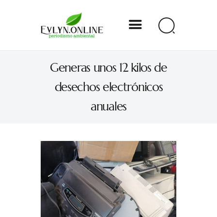
Evlyn Online
Generas unos 12 kilos de
Periodismo para autogobernarse
desechos electrónicos
Internacional
anuales
Nacional
Estados
Especial
Opinión
Contacto