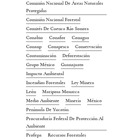
Comisión Nacional De Áreas Naturales
Protegidas
Comisión Nacional Forestal
Comités De Cuenca Río Sonora
Conabio
Conafor
Conagua
Conanp
Conapesca
Conservación
Contaminación
Deforestación
Grupo México
Guanajuato
Impacto Ambiental
Incendios Forestales
Ley Minera
León
Mariposa Monarca
Medio Ambiente
Minería
México
Península De Yucatán
Procuraduría Federal De Protección Al
Ambiente
Profepa
Recursos Forestales